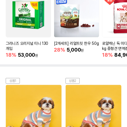
그리니즈 오리지널 티니 130
[2개세트] 리얼트릿 한우 50g
로얄캐닌 독 미디
개입
kg 중형견 면역
28%
5,000
원
18%
53,000
18%
84,9
원
상품1
상품2