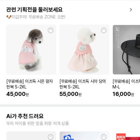
관련 기획전을 둘러보세요
🐶지갑주의! 무료배송 ZONE 오픈!
[무료배송] 이츠독 시온 왕자
[무료배송] 이츠독 시아 당의
[무료배송] 이츠
한복 S-2XL
한복 S-2XL
M-L
45,000
55,000
16,000
원
원
원
Ai가 추천 드려요
우리 아이를 위한 맞춤 취향 저격 상품