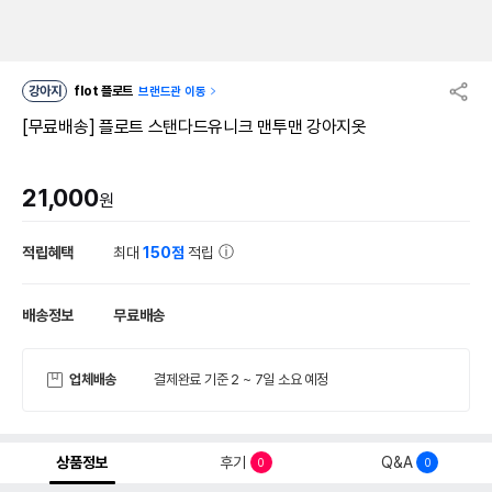
강아지
flot 플로트
브랜드관 이동
[무료배송] 플로트 스탠다드유니크 맨투맨 강아지옷
21,000
원
적립혜택
최대
150점
적립
배송정보
무료배송
업체배송
결제완료 기준 2 ~ 7일 소요 예정
상품정보
후기
Q&A
0
0