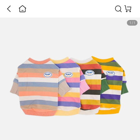
1
/
1