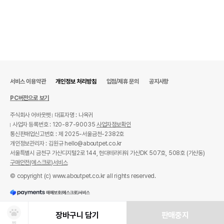
서비스 이용약관
개인정보 처리방침
입점/제휴 문의
공지사항
PC버전으로 보기
주식회사 어바웃펫
대표자명 : 나옥귀
사업자 등록번호 : 120-87-90035
사업자정보확인
통신판매업신고번호 : 제 2025-서울금천-2382호
개인정보관리자 : 김원규 hello@aboutpet.co.kr
서울특별시 금천구 가산디지털2로 144, 현대테라타워 가산DK 507호, 508호 (가산동)
구매안전(에스크로)서비스
© copyright (c) www.aboutpet.co.kr all rights reserved.
장바구니 담기
판매중지
찜