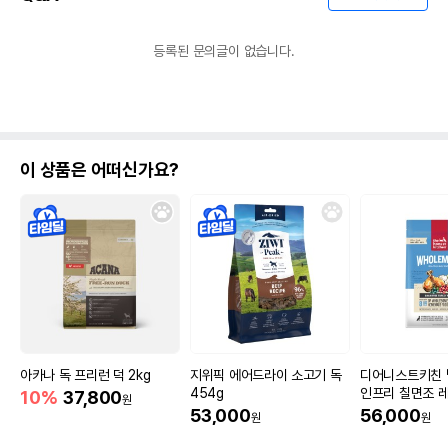
등록된 문의글이 없습니다.
이 상품은 어떠신가요?
아카나 독 프리런 덕 2kg
지위픽 에어드라이 소고기 독
디어니스트키친 
454g
인프리 칠면조 레
10%
37,800
원
53,000
56,000
원
원