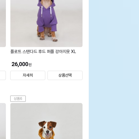
플로트 스탠다드 후드 퍼플 강아지옷 XL
26,000
원
자세히
상품선택
상품6