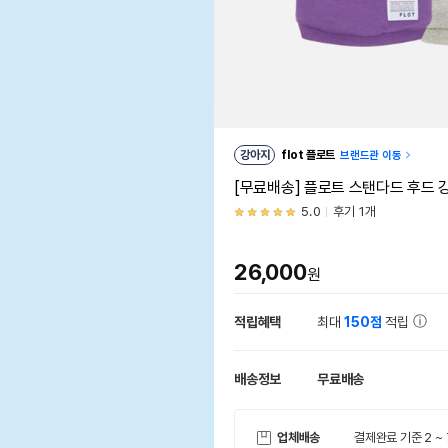
강아지
flot 플로트
브랜드관 이동
[무료배송] 플로트 스탠다드 후드
5.0
후기 1개
26,000
원
적립혜택
최대
150점
적립
배송정보
무료배송
업체배송
결제완료 기준 2 ~