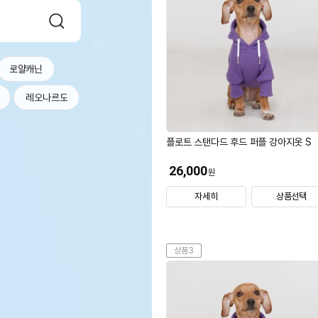
로얄캐닌
레오나르도
플로트 스탠다드 후드 퍼플 강아지옷 S
26,000
원
자세히
상품선택
상품3