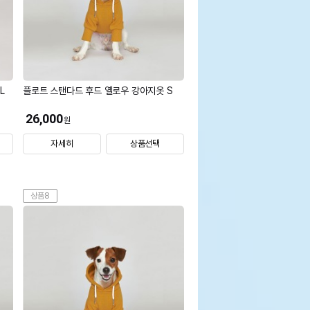
L
플로트 스탠다드 후드 옐로우 강아지옷 S
26,000
원
자세히
상품선택
상품8