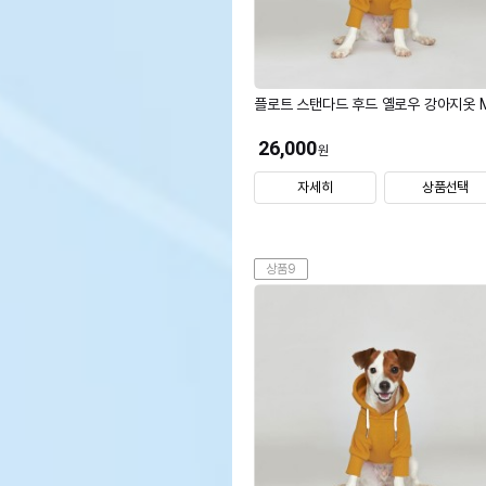
플로트 스탠다드 후드 옐로우 강아지옷 
26,000
원
자세히
상품선택
상품9