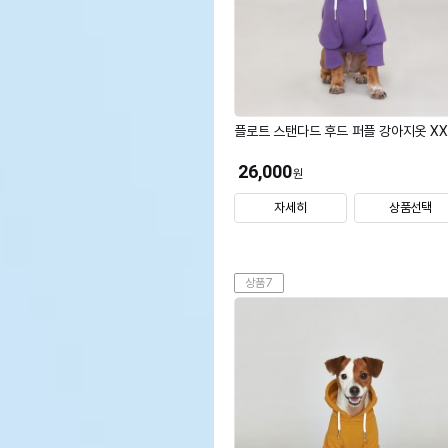
플로트 스탠다드 후드 퍼플 강아지옷 XX
26,000
원
자세히
상품선택
상품7