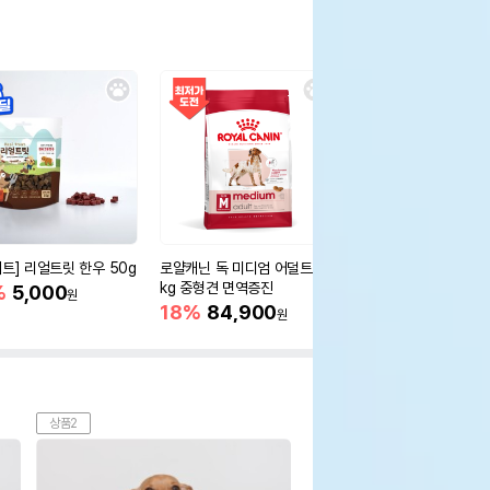
세트] 리얼트릿 한우 50g
로얄캐닌 독 미디엄 어덜트 10
오리젠 독 스몰브리드 4
kg 중형견 면역증진
%
5,000
15%
75,400
원
원
18%
84,900
원
상품2