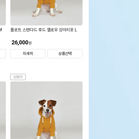
M
플로트 스탠다드 후드 옐로우 강아지옷 L
26,000
원
자세히
상품선택
상품10