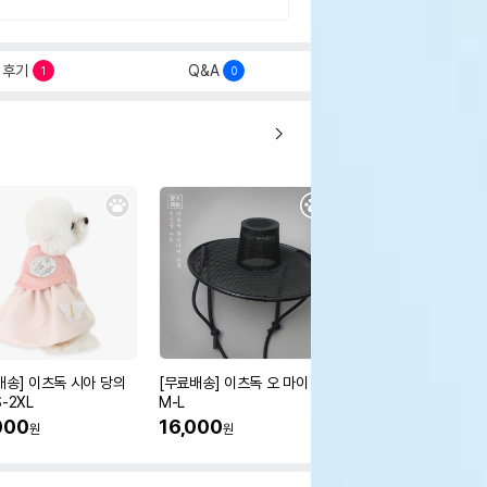
후기
Q&A
1
0
배송] 이츠독 시아 당의
[무료배송] 이츠독 오 마이 갓
[무료배송] 이츠독 몽뚜
-2XL
M-L
즈 아노락 점퍼
000
16,000
38,000
원
원
원