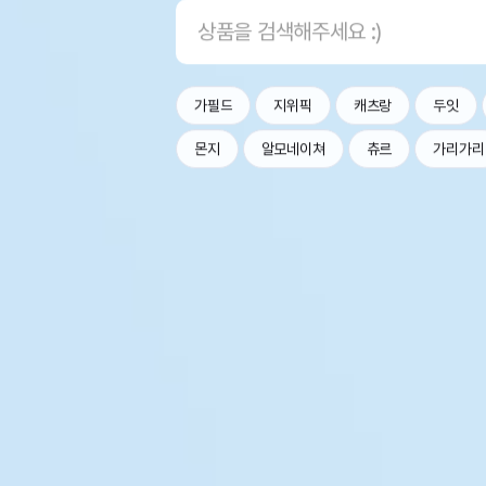
가필드
지위픽
캐츠랑
두잇
몬지
알모네이쳐
츄르
가리가리