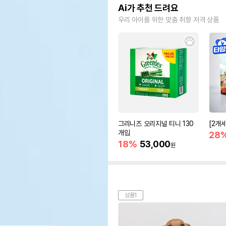
Ai가 추천 드려요
우리 아이를 위한 맞춤 취향 저격 상품
그리니즈 오리지널 티니 130
[2개
개입
28
18%
53,000
원
상품1