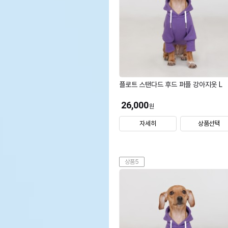
플로트 스탠다드 후드 퍼플 강아지옷 L
26,000
원
자세히
상품선택
상품5