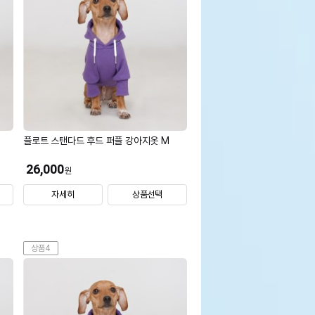
플로트 스탠다드 후드 퍼플 강아지옷 M
26,000
원
자세히
상품선택
상품4