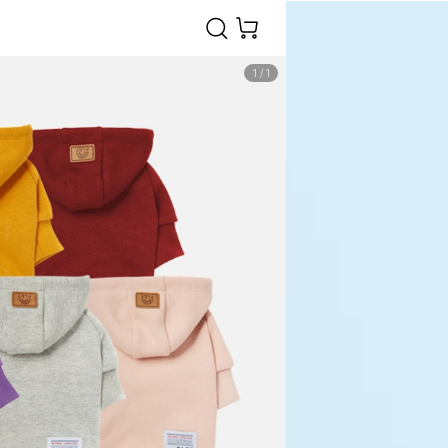
1
/
1