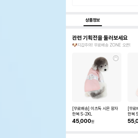
상품정보
관련 기획전을 둘러보세요
🐶지갑주의! 무료배송 ZONE 오픈!
[무료배송] 이츠독 시온 왕자
[무료
한복 S-2XL
한복 S
45,000
55,
원