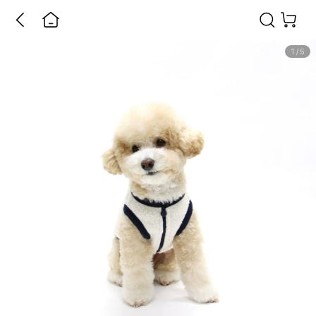
1
/
5