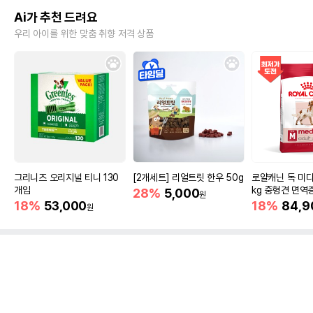
Ai가 추천 드려요
우리 아이를 위한 맞춤 취향 저격 상품
그리니즈 오리지널 티니 130
[2개세트] 리얼트릿 한우 50g
로얄캐닌 독 미디
개입
kg 중형견 면역
28%
5,000
원
18%
53,000
18%
84,9
원