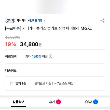
강아지
키니키니
브랜드관 이동
[무료배송] 키니키니 플리스 슬리브 집업 아이보리 M-2XL
43,000원
19%
34,800
원
적립혜택
최대
150점
적립
배송정보
업체배송
결제완료 기준 2 ~ 7일 소요 예정
상품정보
후기
Q&A
0
0