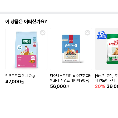
이 상품은 어떠신가요?
인섹트도그 미니 2kg
디어니스트키친 탈수건조 그레
[습식캔 증정] 
인프리 칠면조 레시피 907g
니 인도어 시니어
47,000
원
움
56,000
20%
39,0
원