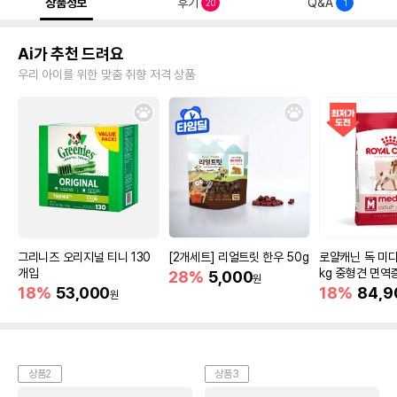
상품정보
후기
Q&A
20
1
Ai가 추천 드려요
우리 아이를 위한 맞춤 취향 저격 상품
그리니즈 오리지널 티니 130
[2개세트] 리얼트릿 한우 50g
로얄캐닌 독 미디
개입
kg 중형견 면역
28%
5,000
원
18%
53,000
18%
84,9
원
상품2
상품3