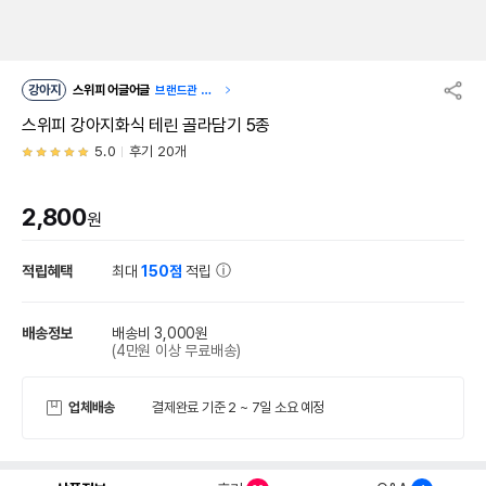
강아지
스위피 어글어글
브랜드관 이
동
스위피 강아지화식 테린 골라담기 5종
5.0
후기 20개
2,800
원
적립혜택
최대
150점
적립
배송정보
배송비 3,000원
(4만원 이상 무료배송)
업체배송
결제완료 기준 2 ~ 7일 소요 예정