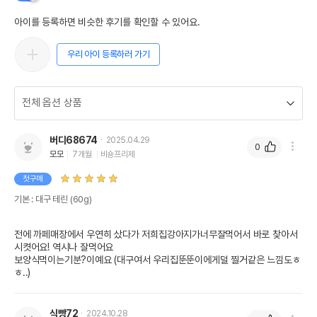
아이를 등록하면 비슷한 후기를 확인할 수 있어요.
우리 아이 등록하러 가기
버디68674
2025.04.29
0
모모
7개월
비숑프리제
첫구매
기본 : 대구 테린 (60g)
전에 까페매장에서 우연히 샀다가 저희집강아지가너무잘먹어서 바로 찾아서 
시켯어요! 역시나 잘먹어요

보양식먹이는기분?이예요 (대구여서 우리집뚠뚠이에게덜 찔거같은 느낌도ㅎ
ㅎ..)
식빵72
2024.10.28