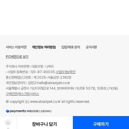
서비스 이용약관
개인정보 처리방침
입점/제휴 문의
공지사항
PC버전으로 보기
주식회사 어바웃펫
대표자명 : 나옥귀
사업자 등록번호 : 120-87-90035
사업자정보확인
통신판매업신고번호 : 제 2025-서울금천-2382호
개인정보관리자 : 김원규 hello@aboutpet.co.kr
서울특별시 금천구 가산디지털2로 144, 현대테라타워 가산DK 507호, 508호 (가산동)
구매안전(에스크로)서비스
© copyright (c) www.aboutpet.co.kr all rights reserved.
장바구니 담기
구매하기
찜