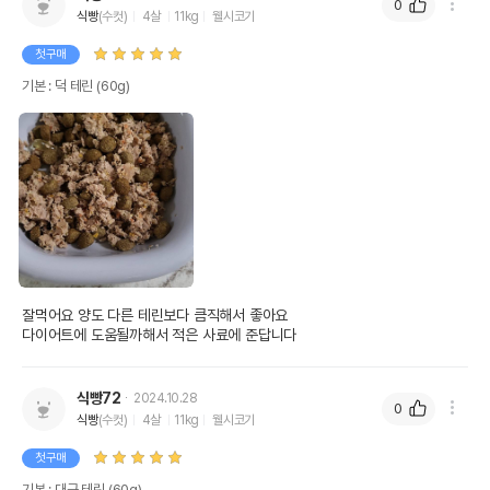
0
식빵
(수컷)
4살
11kg
웰시코기
첫구매
기본 : 덕 테린 (60g)
잘먹어요 양도 다른 테린보다 큼직해서 좋아요

다이어트에 도움될까해서 적은 사료에 준답니다
식빵72
2024.10.28
0
식빵
(수컷)
4살
11kg
웰시코기
첫구매
기본 : 대구 테린 (60g)