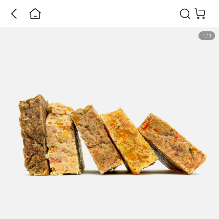
1
/
1