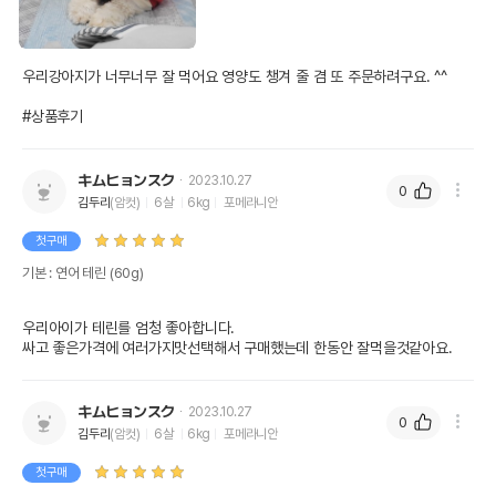
우리강아지가 너무너무 잘 먹어요 영양도 챙겨 줄 겸 또 주문하려구요. ^^

#상품후기
キムヒョンスク
2023.10.27
0
김두리
(암컷)
6살
6kg
포메라니안
첫구매
기본 : 연어 테린 (60g)
우리아이가 테린를 엄청 좋아합니다.

싸고 좋은가격에 여러가지맛선택해서 구매했는데 한동안 잘먹을것같아요.
キムヒョンスク
2023.10.27
0
김두리
(암컷)
6살
6kg
포메라니안
첫구매