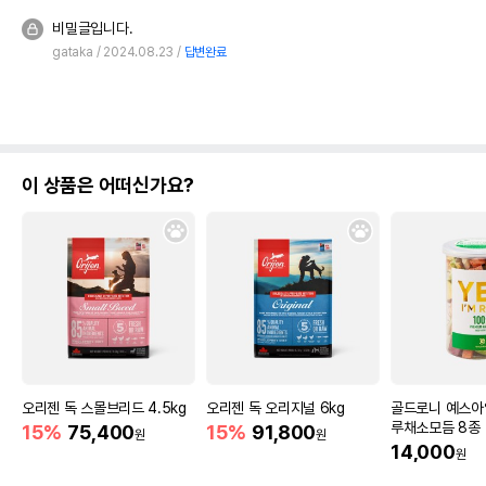
비밀글입니다.
gataka
2024.08.23
답변완료
이 상품은 어떠신가요?
오리젠 독 스몰브리드 4.5kg
오리젠 독 오리지널 6kg
골드로니 예스아
루채소모듬 8종
15%
75,400
15%
91,800
원
원
14,000
원