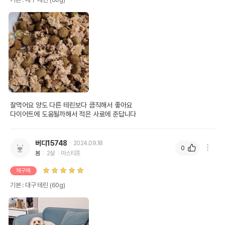
잘먹어요 양도 다른 테린보다 큼직해서 좋아요

다이어트에 도움될까해서 적은 사료에 준답니다
버디15748
2024.09.18
0
봄
2살
마스티프
재구매
기본 : 대구 테린 (60g)