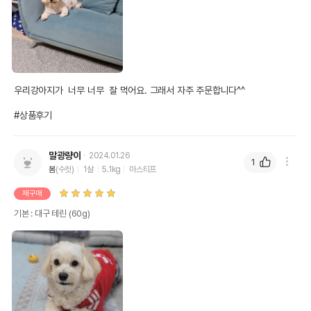
우리강아지가  너무 너무  잘 먹어요. 그래서 자주 주문합니다^^

#상품후기
말광량이
2024.01.26
1
봄
(수컷)
1살
5.1kg
마스티프
재구매
기본 : 대구 테린 (60g)