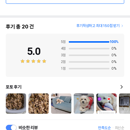
후기 총
20
건
후기작성하고 최대 150점 받기
5
점
100
%
5.0
4
점
0
%
3
점
0
%
2
점
0
%
1
점
0
%
포토 후기
비슷한 리뷰
만족도순
최신순