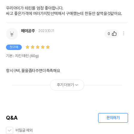
우리아이가 테린를 엄청 좋아합니다.

싸고 좋은가격에 여러가지맛선택해서 구매했는데 한동안 잘먹을것같아요.
메이공주
2023.10.11
0
첫구매
기본 : 치킨 테린 (60g)
항시구비.물을좀타주면더촉촉해요
후기 더보기
Q&A
문의하기
비밀글 제외