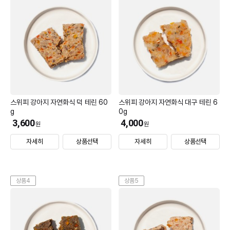
스위피 강아지 자연화식 덕 테린 60
스위피 강아지 자연화식 대구 테린 6
g
0g
3,600
4,000
원
원
자세히
상품선택
자세히
상품선택
상품4
상품5