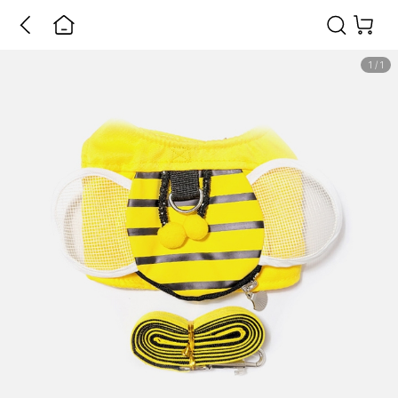
1
/
1