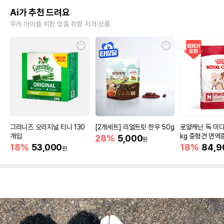
Ai가 추천 드려요
우리 아이를 위한 맞춤 취향 저격 상품
그리니즈 오리지널 티니 130
[2개세트] 리얼트릿 한우 50g
로얄캐닌 독 미디
개입
kg 중형견 면역
28%
5,000
원
18%
53,000
18%
84,9
원