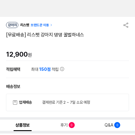
강아지
리스펫
브랜드관 이동
[무료배송] 리스펫 강아지 댕댕 꿀벌하네스
12,900
원
적립혜택
최대
150점
적립
배송정보
업체배송
결제완료 기준 2 ~ 7일 소요 예정
상품정보
후기
Q&A
0
0