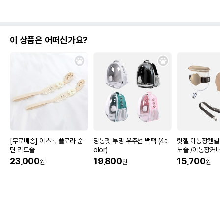
이 상품은 어떠신가요?
[무료배송] 이츠독 플로라 순
딩동펫 투명 우주선 백팩 (4c
릿첼 이동장켄넬 
면 리드줄
olor)
노즐 /이동장커
23,000
19,800
15,700
원
원
원