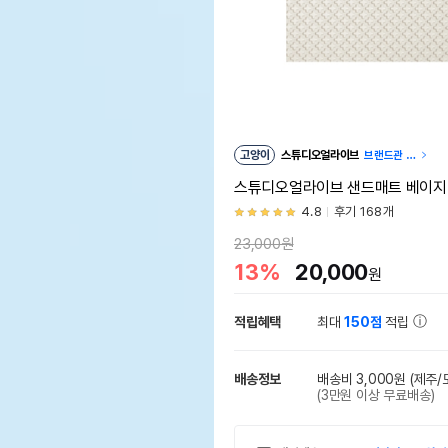
고양이
스튜디오얼라이브
브랜드관 이
동
스튜디오얼라이브 샌드매트 베이지 M
4.8
후기 168개
23,000원
13%
20,000
원
적립혜택
최대
150점
적립
배송정보
배송비 3,000원
(제주/
(3만원 이상 무료배송)