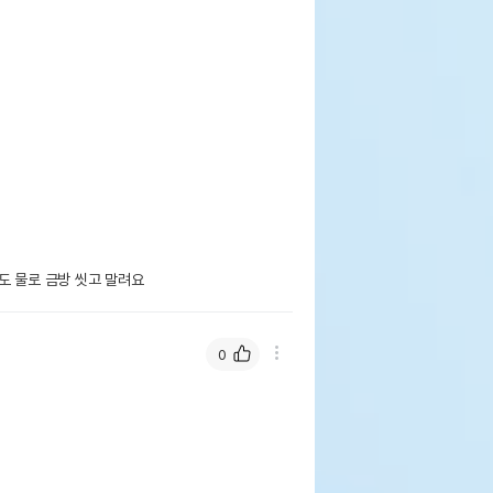
도 물로 금방 씻고 말려요
0