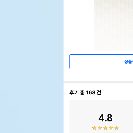
상품
후기 총
168
건
4.8