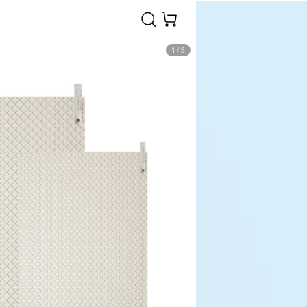
1
/
3