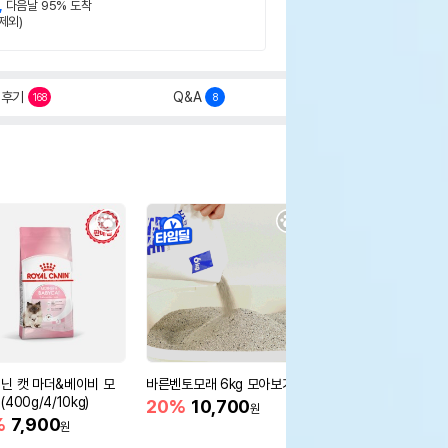
,
다음날 95% 도착
제외)
후기
Q&A
168
8
닌 캣 마더&베이비 모
바른벤토모래 6kg 모아보기
로얄캐닌 캣 인도어 4k
400g/4/10kg)
새 감소
20%
10,700
원
%
7,900
16%
55,000
원
원