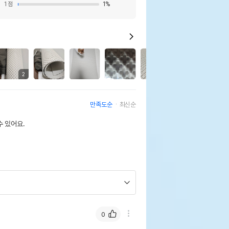
1
점
1
%
13
2
만족도순
최신순
 있어요.
0