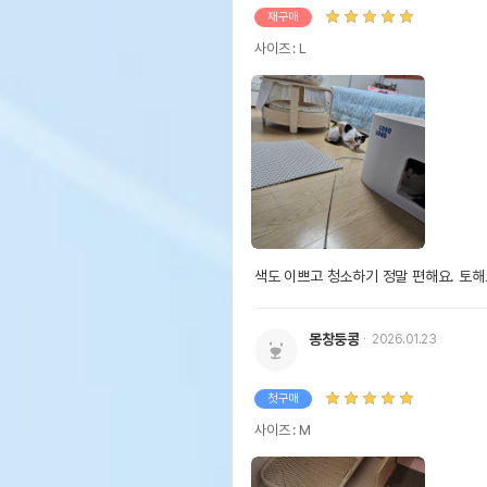
재구매
사이즈 : L
색도 이쁘고 청소하기 정말 편해요. 토해
몽창둥콩
2026.01.23
첫구매
사이즈 : M