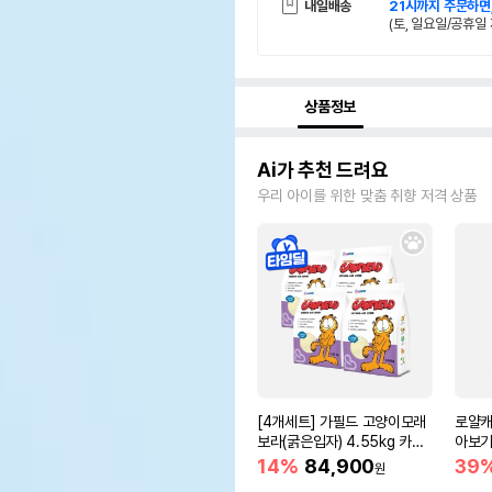
내일배송
21시까지 주문하면
(토, 일요일/공휴일 
상품정보
Ai가 추천 드려요
우리 아이를 위한 맞춤 취향 저격 상품
[4개세트] 가필드 고양이모래
로얄캐
보라(굵은입자) 4.55kg 카사
아보기(
바모래
14%
84,900
39
원