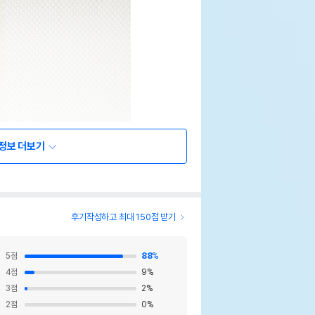
정보 더보기
후기작성하고 최대 150점 받기
5
점
88
%
4
점
9
%
3
점
2
%
2
점
0
%