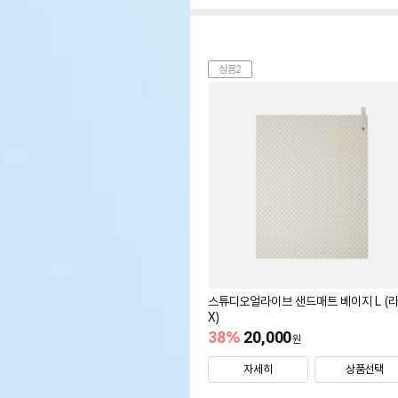
상품2
스튜디오얼라이브 샌드매트 베이지 L (
X)
38
%
20,000
원
자세히
상품선택