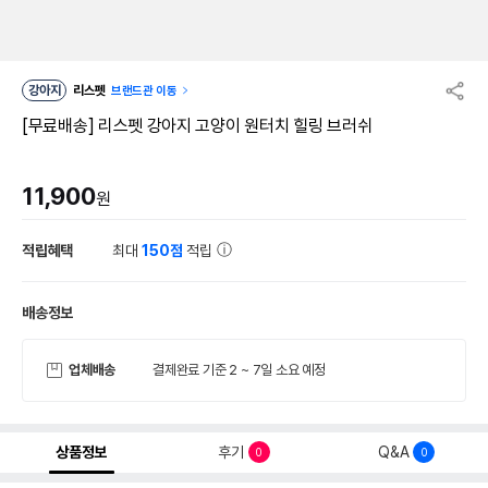
강아지
리스펫
브랜드관 이동
[무료배송] 리스펫 강아지 고양이 원터치 힐링 브러쉬
11,900
원
적립혜택
최대
150점
적립
배송정보
업체배송
결제완료 기준 2 ~ 7일 소요 예정
상품정보
후기
Q&A
0
0