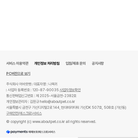
서비스 이용약관
개인정보 처리방침
입점/제휴 문의
공지사항
PC버전으로 보기
주식회사 어바웃펫
대표자명 : 나옥귀
사업자 등록번호 : 120-87-90035
사업자정보확인
통신판매업신고번호 : 제 2025-서울금천-2382호
개인정보관리자 : 김원규 hello@aboutpet.co.kr
서울특별시 금천구 가산디지털2로 144, 현대테라타워 가산DK 507호, 508호 (가산동)
구매안전(에스크로)서비스
© copyright (c) www.aboutpet.co.kr all rights reserved.