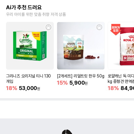
Ai가 추천 드려요
우리 아이를 위한 맞춤 취향 저격 상품
그리니즈 오리지널 티니 130
[2개세트] 리얼트릿 한우 50g
로얄캐닌 독 미디
개입
kg 중형견 면역
15%
5,900
원
18%
53,000
18%
84,9
원