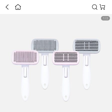
1
/
2