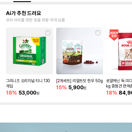
Ai가 추천 드려요
우리 아이를 위한 맞춤 취향 저격 상품
그리니즈 오리지널 티니 130
[2개세트] 리얼트릿 한우 50g
로얄캐닌 독 미디
개입
kg 중형견 면역
15%
5,900
원
18%
53,000
18%
84,9
원