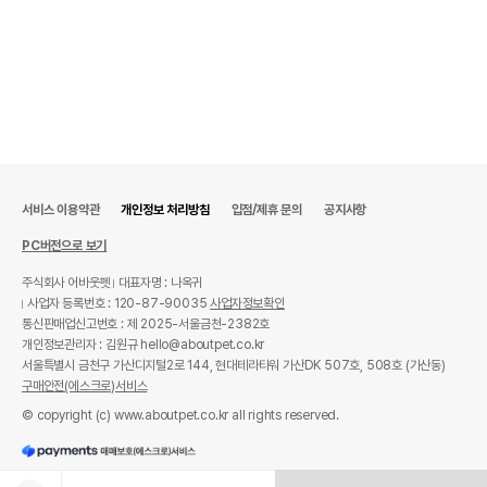
서비스 이용약관
개인정보 처리방침
입점/제휴 문의
공지사항
PC버전으로 보기
주식회사 어바웃펫
대표자명 : 나옥귀
사업자 등록번호 : 120-87-90035
사업자정보확인
통신판매업신고번호 : 제 2025-서울금천-2382호
개인정보관리자 : 김원규 hello@aboutpet.co.kr
서울특별시 금천구 가산디지털2로 144, 현대테라타워 가산DK 507호, 508호 (가산동)
구매안전(에스크로)서비스
© copyright (c) www.aboutpet.co.kr all rights reserved.