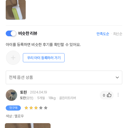
비슷한 리뷰
만족도순
최신순
아이를 등록하면 비슷한 후기를 확인할 수 있어요.
우리 아이 등록하러 가기
토란
2024.04.19
0
토란
(암컷)
5개월
18kg
골든리트리버
첫구매
색상 : 옐로우