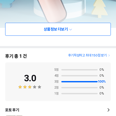
상품정보 더보기
후기 총
1
건
후기작성하고 최대 150점 받기
5
점
0
%
3.0
4
점
0
%
3
점
100
%
2
점
0
%
1
점
0
%
포토 후기