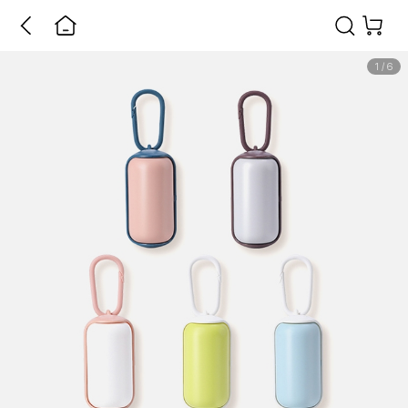
1
/
6