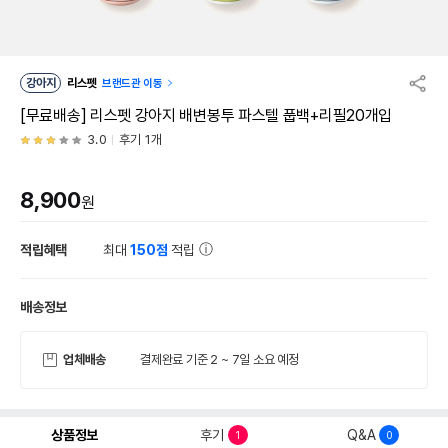
강아지
리스펫
브랜드관 이동
[무료배송] 리스펫 강아지 배변봉투 파스텔 풉백+리필20개입
3.0
후기 1개
8,900
원
적립혜택
최대
150점
적립
배송정보
업체배송
결제완료 기준 2 ~ 7일 소요 예정
상품정보
후기
Q&A
1
0