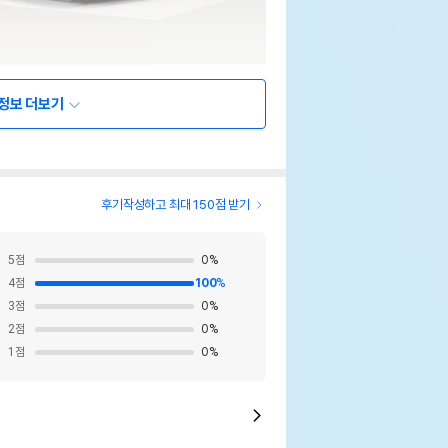
정보 더보기
후기작성하고 최대 150점 받기
5
점
0
%
4
점
100
%
3
점
0
%
2
점
0
%
1
점
0
%