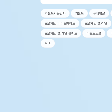
가필드가는입자
가필드
두끼텅살
로얄캐닌 라이트웨이트
로얄캐닌 캣 레날
로얄캐닌 캣 레날 셀렉트
마도로스펫
쉬바