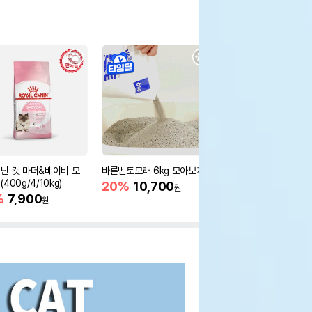
닌 캣 마더&베이비 모
바른벤토모래 6kg 모아보기
로얄캐닌 캣 인도어 4k
400g/4/10kg)
새 감소
20%
10,700
원
%
7,900
16%
55,000
원
원