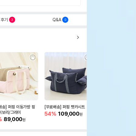
후기
Q&A
3
0
배송] 퍼핑 이동가방 핑
[무료배송] 퍼핑 펫카시트
[무료배송] 릿첼 캠핑 
이보리/그레이
글도어
54%
109,000
원
%
89,000
57,500
원
원