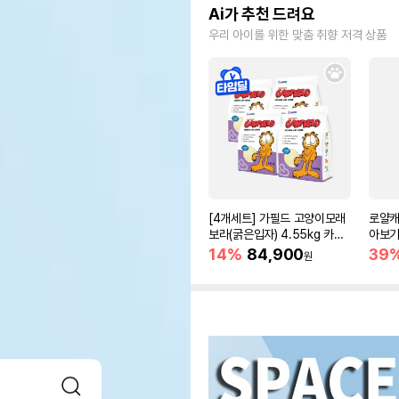
Ai가 추천 드려요
우리 아이를 위한 맞춤 취향 저격 상품
[4개세트] 가필드 고양이모래
로얄캐
보라(굵은입자) 4.55kg 카사
아보기(
바모래
14%
84,900
39
원