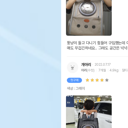
뚱냥이 들고 다니기 힘들어 구입했는데 아
매도 무겁긴하네요.. 그래도 공간은 넉
개아리
2022.07.17
아리
(수컷)
7개월
4.9kg
말티
첫구매
색상 : 그레이