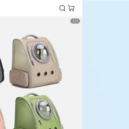
1
/
1