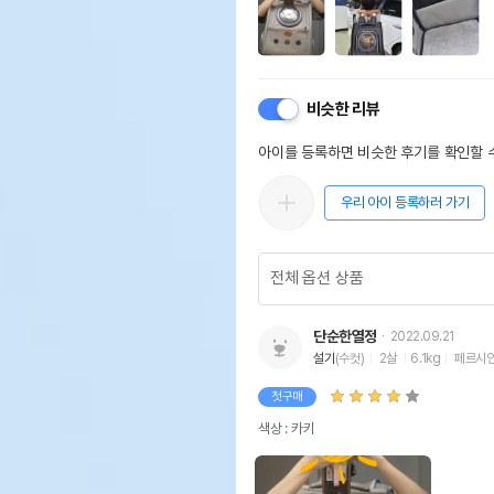
비슷한 리뷰
아이를 등록하면 비슷한 후기를 확인할 수
우리 아이 등록하러 가기
단순한열정
2022.09.21
설기
(수컷)
2살
6.1kg
페르시
첫구매
색상 : 카키