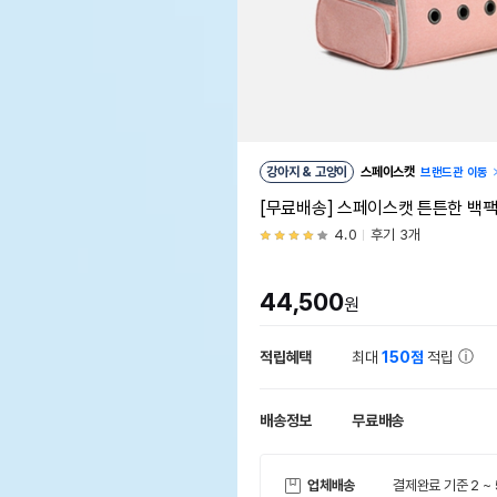
강아지 & 고양이
스페이스캣
브랜드관 이동
[무료배송] 스페이스캣 튼튼한 백
4.0
후기 3개
44,500
원
적립혜택
최대
150점
적립
배송정보
무료배송
업체배송
결제완료 기준 2 ~