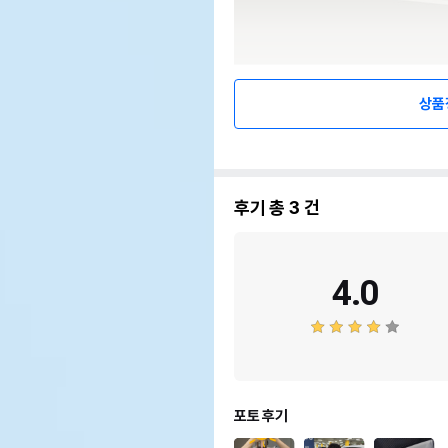
상품
후기 총
3
건
4.0
포토 후기