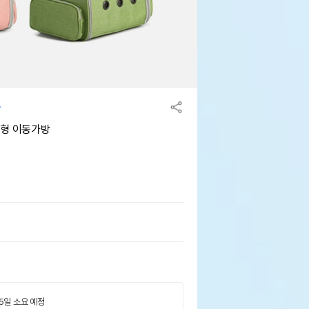
팩형 이동가방
 5일 소요 예정