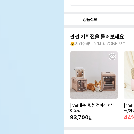
상품정보
관련 기획전을 둘러보세요
🐱지갑주의! 무료배송 ZONE 오픈!
[무료배송] 릿첼 접이식 켄넬
[무료
이동장
크/아
93,700
44
원