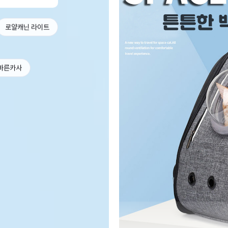
로얄캐닌 라이트
바른카사