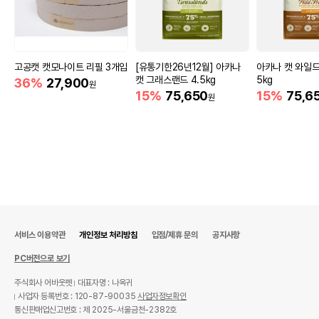
고공캣 캣모나이트 리필 3개입
[유통기한26년12월] 아카나
아카나 캣 와일드
캣 그래스랜드 4.5kg
5kg
36%
27,900
원
15%
75,650
15%
75,6
원
서비스 이용약관
개인정보 처리방침
입점/제휴 문의
공지사항
PC버전으로 보기
주식회사 어바웃펫
대표자명 : 나옥귀
사업자 등록번호 : 120-87-90035
사업자정보확인
통신판매업신고번호 : 제 2025-서울금천-2382호