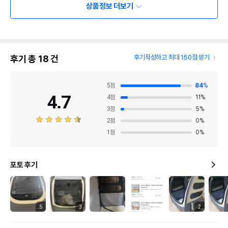
상품정보 더보기
후기 총
18
건
후기작성하고 최대 150점 받기
5
점
84
%
4.7
4
점
11
%
3
점
5
%
2
점
0
%
1
점
0
%
포토 후기
5
3
2