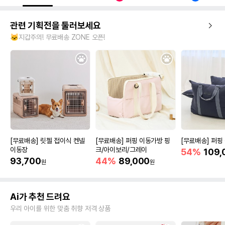
관련 기획전을 둘러보세요
🐱지갑주의! 무료배송 ZONE 오픈!
[무료배송] 릿첼 접이식 켄넬
[무료배송] 퍼핑 이동가방 핑
[무료배송] 퍼핑
이동장
크/아이보리/그레이
54%
109,
93,700
44%
89,000
원
원
Ai가 추천 드려요
우리 아이를 위한 맞춤 취향 저격 상품