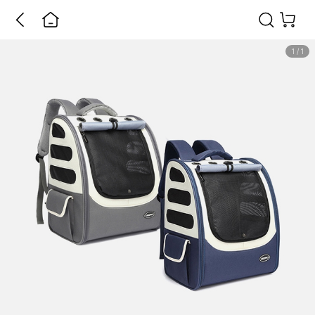
1
/
1