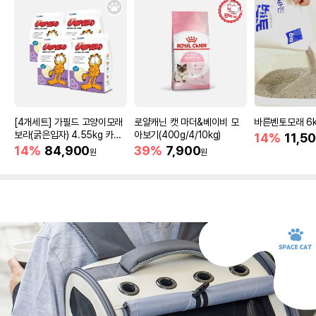
[4개세트] 가필드 고양이모래
로얄캐닌 캣 마더&베이비 모
바른벤토모래 6
보라(굵은입자) 4.55kg 카사
아보기(400g/4/10kg)
14%
11,5
바모래
14%
84,900
39%
7,900
원
원