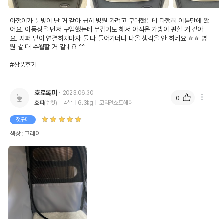
아깽이가 눈병이 난 거 같아 급히 병원 가려고 구매했는데 다행히 이틀만에 왔
어요. 이동장을 먼저 구입했는데 무겁기도 해서 아직은 가방이 편할 거 같아
요. 지퍼 닫아 연결하자마자 둘 다 들어가더니 나올 생각을 안 하네요 ㅎㅎ 병
원 갈 때 수월할 거 같네요 ^^

#상품후기
호로록피
2023.06.30
0
호피
(수컷)
4살
6.3kg
코리안쇼트헤어
첫구매
색상 : 그레이