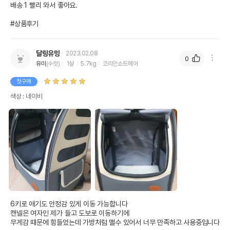
배송 1 빨리 와서 좋아요.

#상품후기
달링유밍
2023.02.08
0
유미
(수컷)
1살
5.7kg
코리안쇼트헤어
첫구매
색상 : 네이비
6키로 애기도 안정감 있게 이동 가능합니다

캔넬은 여자인 제가 들고 도보로 이동하기에

무게감 때문에 힘들었는데 가방처럼 맬수 있어서 너무 만족하고 사용중입니다
