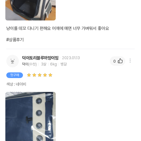
냥이를 데꼬 다니기 편해요 어깨에 매면 너무 가벼워서 좋아요

#상품후기
덕이토리블루까망이맘
2023.01.13
0
덕이
(수컷)
3살
6kg
뱅갈
첫구매
색상 : 네이비
상품 필수 정보