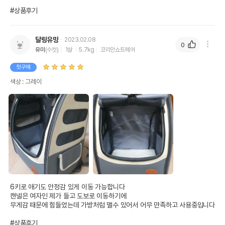
#상품후기
달링유밍
2023.02.08
0
유미
(수컷)
1살
5.7kg
코리안쇼트헤어
첫구매
색상 : 그레이
6키로 애기도 안정감 있게 이동 가능합니다

캔넬은 여자인 제가 들고 도보로 이동하기에

무게감 때문에 힘들었는데 가방처럼 맬수 있어서 어무 만족하고 사용중입니다

#상품후기