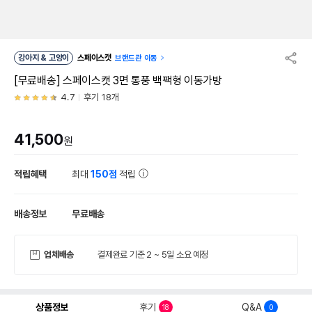
강아지 & 고양이
스페이스캣
브랜드관 이동
[무료배송] 스페이스캣 3면 통풍 백팩형 이동가방
4.7
후기 18개
41,500
원
적립혜택
최대
150점
적립
배송정보
무료배송
업체배송
결제완료 기준 2 ~ 5일 소요 예정
상품정보
후기
Q&A
18
0