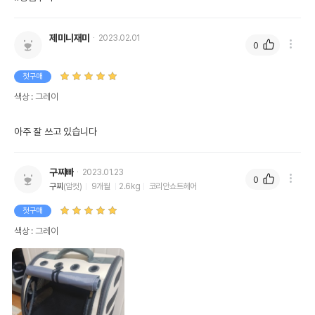
제미니재미
2023.02.01
0
첫구매
색상 : 그레이
아주 잘 쓰고 있습니다
구찌빠
2023.01.23
0
구찌
(암컷)
9개월
2.6kg
코리안쇼트헤어
첫구매
색상 : 그레이