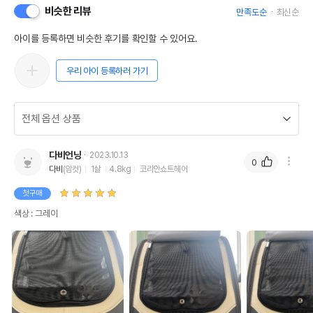
비슷한 리뷰
만족도순
최신순
아이를 등록하면 비슷한 후기를 확인할 수 있어요.
우리 아이 등록하러 가기
다비언닝
2023.10.13
0
다비
(암컷)
1살
4.8kg
코리안쇼트헤어
첫구매
색상 : 그레이