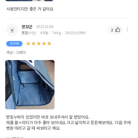
사용전이지만 좋은 거 같아요
[무료배송] 스페이스캣 3면 통풍 백팩형
품명 및 모델명
이동가방
쪼꼬군
2022.12.09
법에 의한 인증,허가 등을
2
상세이미지 참조
받았음을 확인할수 있는
쪼꼬
(수컷)
4개월
1.4kg
코리안쇼트헤어
경우 그에 대한 사항
첫구매
제조국 또는 원산지
중국
색상 : 그레이
제조자,수입품의 경우
네오트레이딩
수입자를 함께 표기
AS책임자와 전화번호
어바웃펫//1644-9601
또는 소비자상담 관련
전화번호
유통기한이 최소 2026.12.07이거나 그
이후인 상품이 출고됩니다.
유통기한
단, 상품명에 유통기한 명시된 경우, 해당
유통기한을 따릅니다.
받침누락이 있었지만 바로 보내주셔서 잘 받았어요.

제품 퀄ㅇ리티가 아주 좋아 보이네요.크고 넓직하고 튼튼해보여요. 다음 주에 
병원 데리고 갈 때 써보려고 해요.
