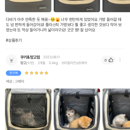
다비가 아주 만족한 듯 해용~🥺🙀 너무 편안하게 있었어요 가방 들어갈 때
도 넘 편하게 들어갔어요! 플라스틱 가방보다 훨 좋고 생각한 것보다 작아 보
였는데 또 막상 들어가니까 넓더라구요! 굿굿 짱! 잘 샀어요

#상품후기
쿠키&망고맘
2023.08.11
0
망고
(수컷)
2개월
0.4kg
브라질리안쇼트헤어
첫구매
색상 : 그레이