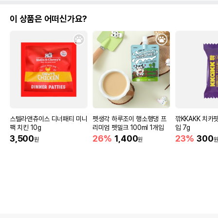
이 상품은 어떠신가요?
스텔라앤츄이스 디너패티 미니
펫생각 하루조이 행소행댕 프
깎KKAKK 치카
팩 치킨 10g
리미엄 펫밀크 100ml 1개입
입 7g
3,500
26%
1,400
23%
300
원
원