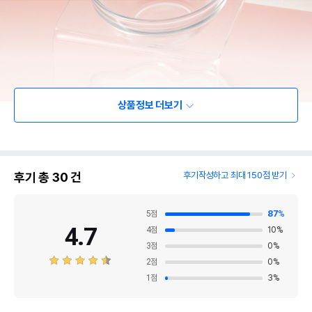
상품정보 더보기
후기 총
30
건
후기작성하고 최대 150점 받기
5
점
87
%
4.7
4
점
10
%
3
점
0
%
2
점
0
%
1
점
3
%