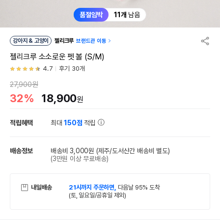
품절임박
11개
남음
강아지 & 고양이
젤리크루
브랜드관 이동
젤리크루 소소로운 펫 볼 (S/M)
4.7
후기 30개
27,900원
32%
18,900
원
적립혜택
최대
150점
적립
배송정보
배송비 3,000원
(제주/도서산간 배송비 별도)
(3만원 이상 무료배송)
내일배송
21시까지 주문하면,
다음날 95% 도착
(토, 일요일/공휴일 제외)