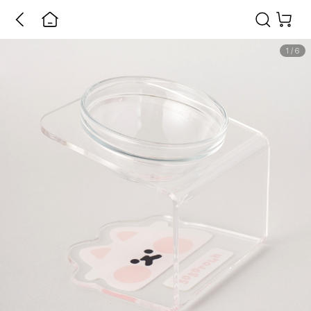
1
/
6