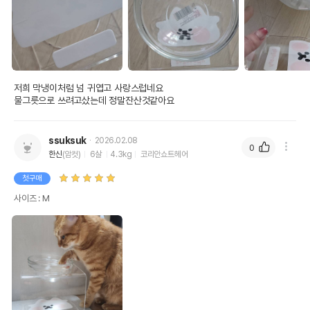
저희 막냉이처럼 넘 귀엽고 사랑스럽네요

물그릇으로 쓰려고샀는데 정말잔산것같아요
ssuksuk
2026.02.08
0
한신
(암컷)
6살
4.3kg
코리안쇼트헤어
첫구매
사이즈 : M