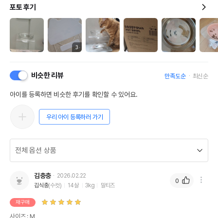
포토 후기
3
비슷한 리뷰
만족도순
최신순
아이를 등록하면 비슷한 후기를 확인할 수 있어요.
우리 아이 등록하러 가기
김충충
2026.02.22
0
김식충
(수컷)
14살
3kg
말티즈
재구매
사이즈 : M