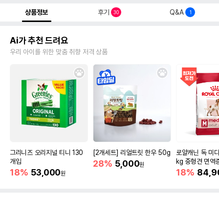
상품정보
후기
Q&A
30
1
Ai가 추천 드려요
우리 아이를 위한 맞춤 취향 저격 상품
그리니즈 오리지널 티니 130
[2개세트] 리얼트릿 한우 50g
로얄캐닌 독 미디
개입
kg 중형견 면역
28%
5,000
원
18%
53,000
18%
84,9
원