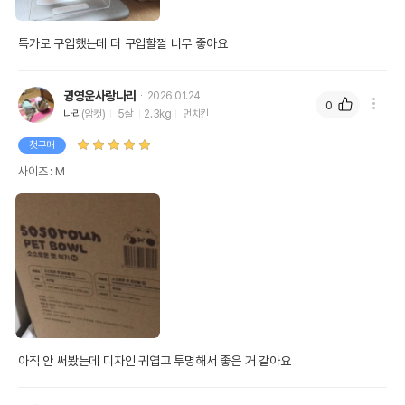
특가로 구입했는데 더 구입할껄 너무 좋아요
귕영운사랑나리
2026.01.24
0
나리
(암컷)
5살
2.3kg
먼치킨
첫구매
사이즈 : M
아직 안 써봤는데 디자인 귀엽고 투명해서 좋은 거 같아요