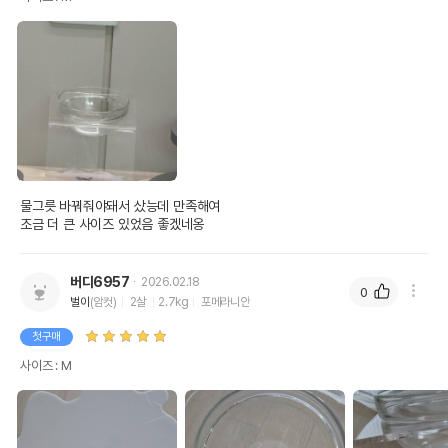
물그릇 바꿔줘야돼서 샀능데 만족해여 

조금 더 큰 사이즈 있었음 좋겠네옹
버디6957
2026.02.18
0
벌이
(암컷)
2살
2.7kg
포메라니안
첫구매
사이즈 : M