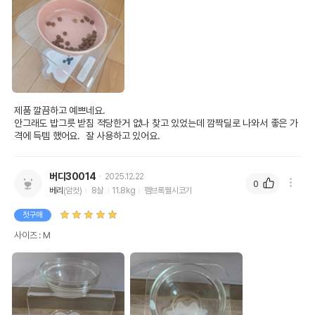
제품 깔끔하고 예쁘네요. 

안그래도 밥그릇 받침 적당한거 없나 찾고 있었는데 깜짝딜로 나와서 좋은 가
격에 득템 했어요.  잘 사용하고 있어요.
버디30014
2025.12.22
0
베리
(암컷)
8살
11.8kg
펨브록웰시코기
첫구매
사이즈 : M