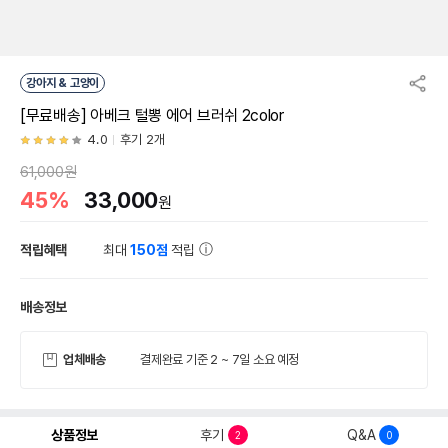
강아지 & 고양이
[무료배송] 아베크 털뽕 에어 브러쉬 2color
4.0
후기 2개
61,000원
45%
33,000
원
적립혜택
최대
150점
적립
배송정보
업체배송
결제완료 기준 2 ~ 7일 소요 예정
상품정보
후기
Q&A
2
0