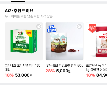
Ai가 추천 드려요
우리 아이를 위한 맞춤 취향 저격 상품
그리니즈 오리지널 티니 130
[2개세트] 리얼트릿 한우 50g
로얄캐닌 독 미디
개입
kg 중형견 면역
28%
5,000
원
18%
53,000
18%
84,9
원