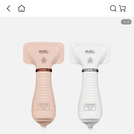
1
/
3