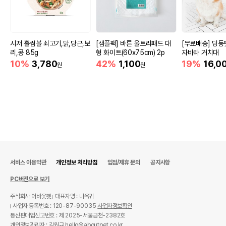
시저 홀썸볼 쇠고기,닭,당근,보
[샘플팩] 바른 울트라패드 대
[무료배송] 딩동
리,콩 85g
형 화이트(60x75cm) 2p
자바라 거치대
10%
3,780
42%
1,100
19%
16,0
원
원
서비스 이용약관
개인정보 처리방침
입점/제휴 문의
공지사항
PC버전으로 보기
주식회사 어바웃펫
대표자명 : 나옥귀
사업자 등록번호 : 120-87-90035
사업자정보확인
통신판매업신고번호 : 제 2025-서울금천-2382호
개인정보관리자 : 김원규 hello@aboutpet.co.kr