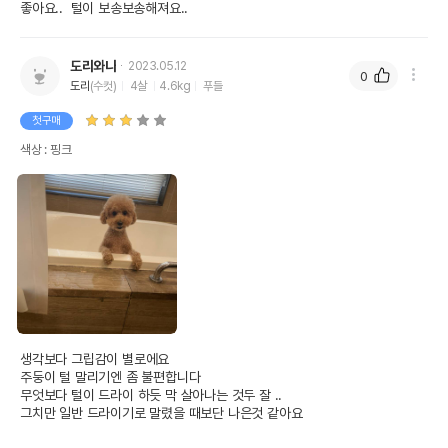
좋아요..  털이 보송보송해져요..
도리와나
2023.05.12
0
도리
(수컷)
4살
4.6kg
푸들
첫구매
색상 : 핑크
생각보다 그립감이 별로에요 

주둥이 털 말리기엔 좀 불편합니다 

무엇보다 털이 드라이 하듯 막 살아나는 것두 잘 .. 

그치만 일반 드라이기로 말렸을 때보단 나은것 같아요 