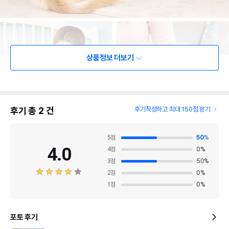
상품정보 더보기
후기 총
2
건
후기작성하고 최대 150점 받기
5
점
50
%
4.0
4
점
0
%
3
점
50
%
2
점
0
%
1
점
0
%
포토 후기