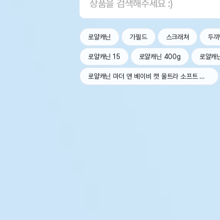
로얄캐닌
가필드
스크래쳐
두끼
로얄캐닌 15
로얄캐닌 400g
로얄캐
로얄캐닌 마더 앤 베이비 캣 울트라 소프트 무스 트레이 100g