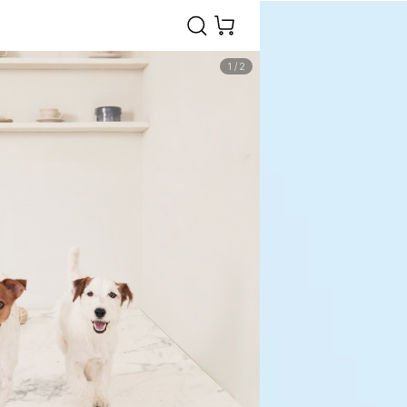
1
/
2