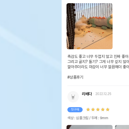
촉감도 좋고 너무 두껍지 않고 진짜 좋아요
그리고 골지? 돌기? 그게 너무 깊지 않
깔아주더라도 마감이 너무 깔끔해더 좋아
#상품후기
리베다
2022.12.25
첫구매
색상 : 심플크림 / 두께 : 9mm