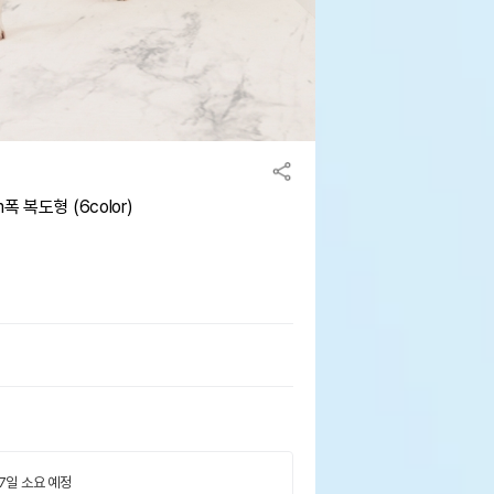
 복도형 (6color)
 7일 소요 예정