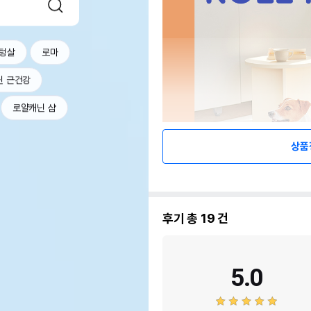
텅살
로마
닌 근건강
로얄캐닌 샴
상품
후기 총
19
건
5.0