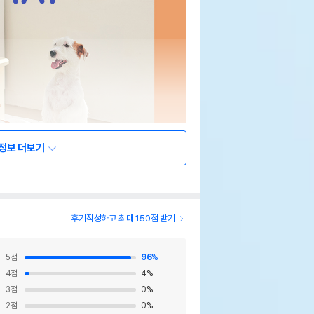
정보 더보기
후기작성하고 최대 150점 받기
5
점
96
%
4
점
4
%
3
점
0
%
2
점
0
%