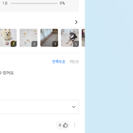
1
점
0
%
9
3
2
5
5
3
5
만족도순
최신순
 있어요.
0