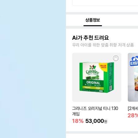
상품정보
Ai가 추천 드려요
우리 아이를 위한 맞춤 취향 저격 상품
그리니즈 오리지널 티니 130
[2개
개입
28
18%
53,000
원