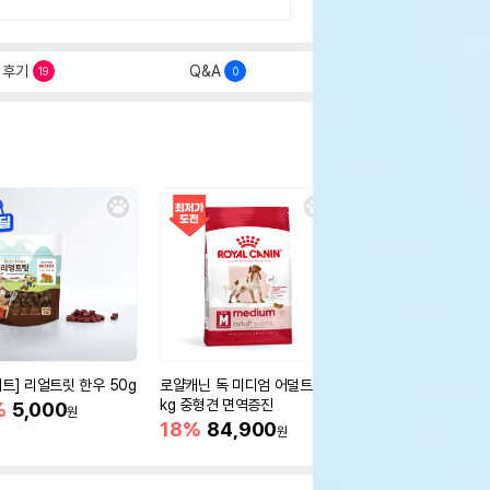
후기
Q&A
19
0
세트] 리얼트릿 한우 50g
로얄캐닌 독 미디엄 어덜트 10
오리젠 독 스몰브리드 4
kg 중형견 면역증진
%
5,000
15%
75,400
원
원
18%
84,900
원