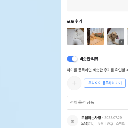
포토 후기
4
비슷한 리뷰
아이를 등록하면 비슷한 후기를 확인할 수
우리 아이 등록하러 가기
도담이는사랑
2023.07.29
도담
(암컷)
8살
8kg
스피츠