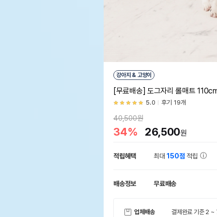
강아지 & 고양이
[무료배송] 도그자리 롤매트 110cm폭
5.0
후기 19개
40,500원
34%
26,500
원
적립혜택
최대
150점
적립
배송정보
무료배송
업체배송
결제완료 기준 2 ~