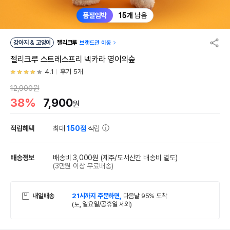
품절임박
15개
남음
강아지 & 고양이
젤리크루
브랜드관 이동
젤리크루 스트레스프리 넥카라 영이의숲
4.1
후기 5개
12,900원
38%
7,900
원
적립혜택
최대
150점
적립
배송정보
배송비 3,000원
(제주/도서산간 배송비 별도)
(3만원 이상 무료배송)
내일배송
21시까지 주문하면,
다음날 95% 도착
(토, 일요일/공휴일 제외)