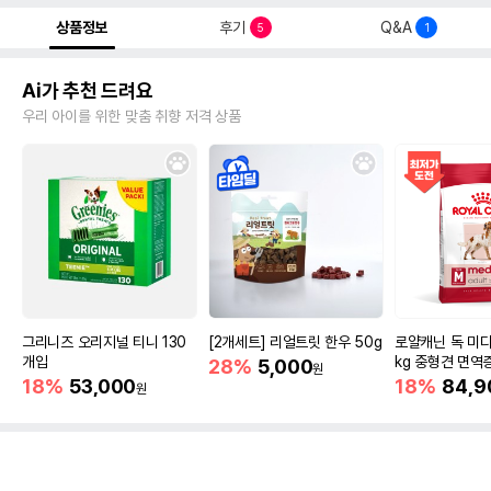
상품정보
후기
Q&A
5
1
Ai가 추천 드려요
우리 아이를 위한 맞춤 취향 저격 상품
그리니즈 오리지널 티니 130
[2개세트] 리얼트릿 한우 50g
로얄캐닌 독 미디
개입
kg 중형견 면역
28%
5,000
원
18%
53,000
18%
84,9
원