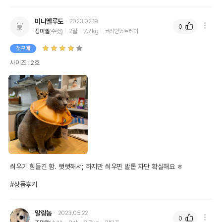
미니옐루도
2023.02.19
0
정미옐
(수컷)
2살
7.7kg
코리안쇼트헤어
첫구매
사이즈 : 2호
씌우기 힘들긴 함. 뻣뻣해서; 하지만 씌우면 발톱 차단 확실해요 ㅎ

#상품후기
말랑놈
2023.05.22
0