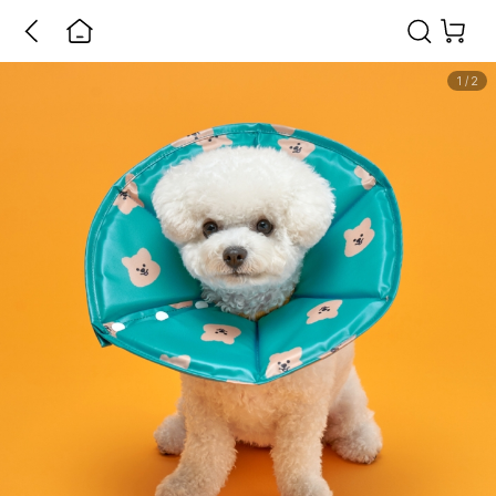
1
/
2