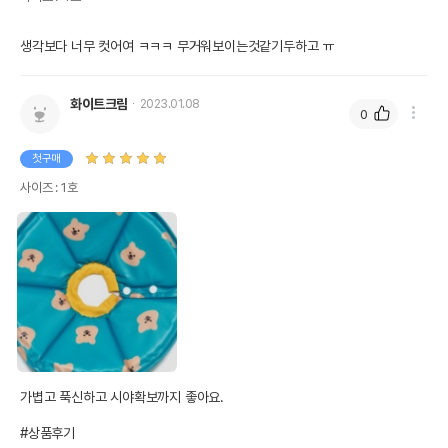
생각보다 너무 컷어여 ㅋㅋㅋ 무거워보이는것같기두하고 ㅠ
화이트크림
2023.01.08
0
첫구매
사이즈 : 1호
가볍고 푹신하고 시야확보까지 좋아요.

#상품후기