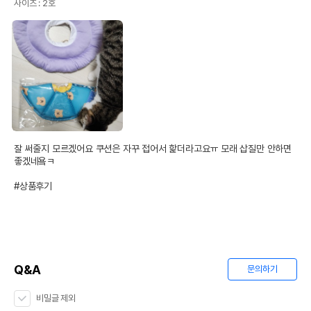
사이즈 : 2호
잘 써줄지 모르겠어요 쿠션은 자꾸 접어서 핥더라고요ㅠ 모래 삽질만 안하면 
좋겠네욬ㅋ

#상품후기
Q&A
문의하기
비밀글 제외