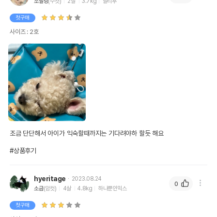
조말랑
(수컷)
2살
3.7kg
말티푸
첫구매
사이즈 : 2호
조금 단단해서 아이가 익숙할때까지는 기다려야하 할듯 해요

#상품후기
hyeritage
2023.08.24
0
소금
(암컷)
4살
4.8kg
하나뿐인믹스
첫구매