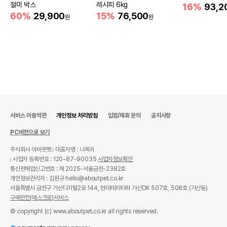
절미 박스
레시피 6kg
16%
93,2
60%
29,900
15%
76,500
원
원
서비스 이용약관
개인정보 처리방침
입점/제휴 문의
공지사항
PC버전으로 보기
주식회사 어바웃펫
대표자명 : 나옥귀
사업자 등록번호 : 120-87-90035
사업자정보확인
통신판매업신고번호 : 제 2025-서울금천-2382호
개인정보관리자 : 김원규 hello@aboutpet.co.kr
서울특별시 금천구 가산디지털2로 144, 현대테라타워 가산DK 507호, 508호 (가산동)
구매안전(에스크로)서비스
© copyright (c) www.aboutpet.co.kr all rights reserved.