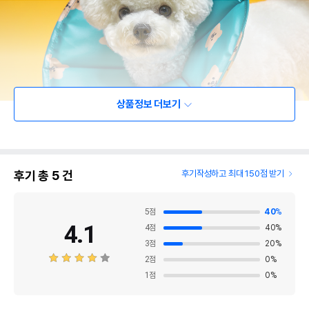
상품정보 더보기
후기 총
5
건
후기작성하고 최대 150점 받기
5
점
40
%
4.1
4
점
40
%
3
점
20
%
2
점
0
%
1
점
0
%