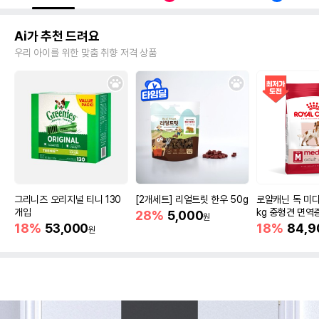
Ai가 추천 드려요
우리 아이를 위한 맞춤 취향 저격 상품
그리니즈 오리지널 티니 130
[2개세트] 리얼트릿 한우 50g
로얄캐닌 독 미디
개입
kg 중형견 면역
28%
5,000
원
18%
53,000
18%
84,9
원