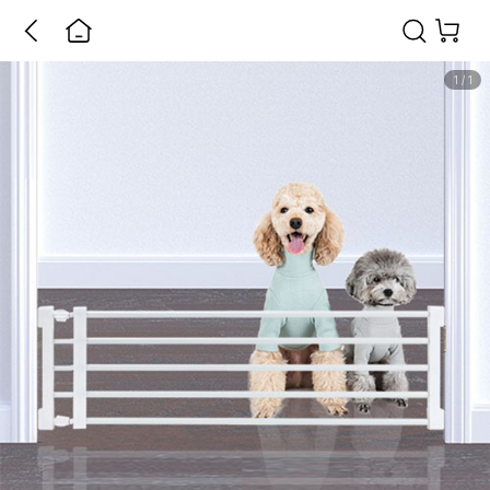
1
/
1