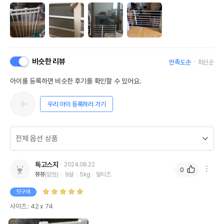
비슷한 리뷰
만족도순
최신순
아이를 등록하면 비슷한 후기를 확인할 수 있어요.
우리 아이 등록하러 가기
독고스지
2024.08.22
0
쮸쮸
(암컷)
9살
5kg
말티즈
첫구매
사이즈 : 42 x 74