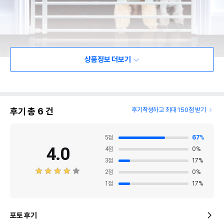
상품정보 더보기
후기 총
6
건
후기작성하고 최대 150점 받기
5
점
67
%
4.0
4
점
0
%
3
점
17
%
2
점
0
%
1
점
17
%
포토 후기