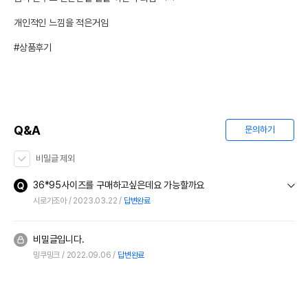
개인적인 느낌을 적은거임

#상품후기
Q&A
문의하기
비밀글 제외
36*95사이즈를 구매하고싶은데요 가능할까요
시로가조아
2023.03.22
답변완료
비밀글입니다.
밍쿠밍크
2022.09.06
답변완료