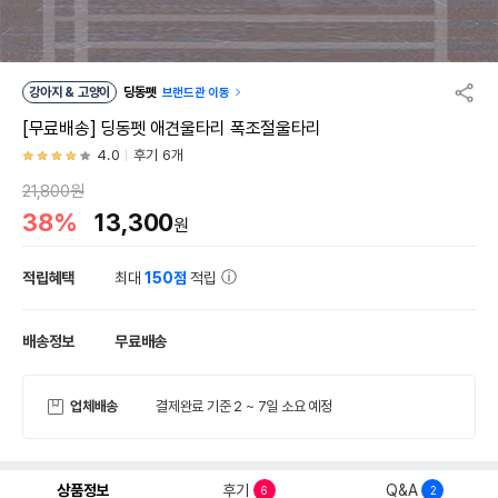
강아지 & 고양이
딩동펫
브랜드관 이동
[무료배송] 딩동펫 애견울타리 폭조절울타리
4.0
후기 6개
21,800원
38%
13,300
원
적립혜택
최대
150점
적립
배송정보
무료배송
업체배송
결제완료 기준 2 ~ 7일 소요 예정
상품정보
후기
Q&A
6
2