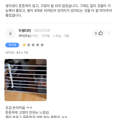
생각보다 튼튼하지 않고, 고정이 잘 되지 않았습니다. 그래도 길이 조절이 가
능해서 좋았고, 봉이 4개로 되어있어 강아지가 넘어오는 것을 더 잘 막아주어 
좋았습니다.
두봉다리
2022.07.28
0
래미(푸숑)
(수컷)
10개월
2.4kg
푸들
첫구매
사이즈 : 42 x 74
조금 돈아까움 ㅋㅋ

튼튼하게 고정이 안되는 느낌임

좀더 돈주고 튼튼한걸 살껄 하는 후회감 ㅋㅋ
