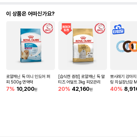
이 상품은 어떠신가요?
로얄캐닌 독 미니 인도어 퍼
[습식캔 증정] 로얄캐닌 독 말
뽀시래기 강아지
피 500g 면역력
티즈 어덜트 3kg 피모관리
링 치실장난감 M
7%
10,200
20%
42,160
40%
8,91
원
원