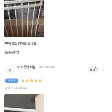
편히 조립했어요.좋네요

#상품후기
어바웃펫 회원
2023.02.08
0
첫구매
사이즈 : 42 x 74