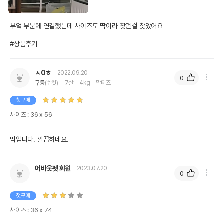
부엌 부분에 연결했는데 사이즈도 딱이라 찾던걸 찾았어요

#상품후기
ㅅ0ㅎ
2022.09.20
0
구릉
(수컷)
7살
4kg
말티즈
첫구매
사이즈 : 36 x 56
딱입니다. 깔끔하네요.
어바웃펫 회원
2023.07.20
0
첫구매
사이즈 : 36 x 74