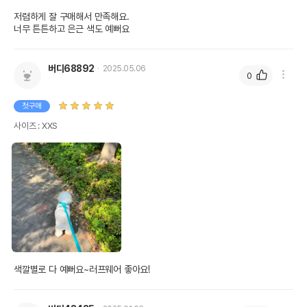
저렴하게 잘 구매해서 만족해요.

너무 튼튼하고 은근 색도 예뻐요
버디68892
2025.05.06
0
첫구매
사이즈 : XXS
색깔별로 다 예뻐요~러프웨어 좋아요!