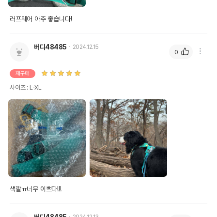
러프웨어 아주 좋습니다! 
버디48485
2024.12.15
0
재구매
사이즈 : L-XL
색깔ㅠ너무 이쁘다!!! 