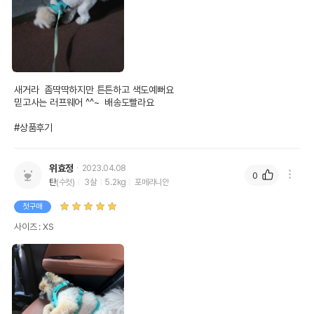
새거라  좀딱딱하지만 튼튼하고 색도예뻐요

믿고사는 러프웨어 ^^~  배송도빨라요

#상품후기
위효정
2023.04.08
0
탄
(수컷)
3살
5.2kg
포메라니안
첫구매
사이즈 : XS