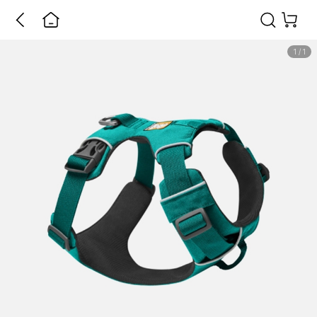
1
/
1