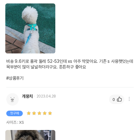
비숑 9.6키로 흉곽 둘레 52-53인데 xs 아주 딱맞아요. 기존 s 사용햇엇는데 
목부분이 많이 널널하더라구요. 튼튼하구 좋아요

#상품후기
개뭉치
2023.04.28
0
첫구매
사이즈 : XS