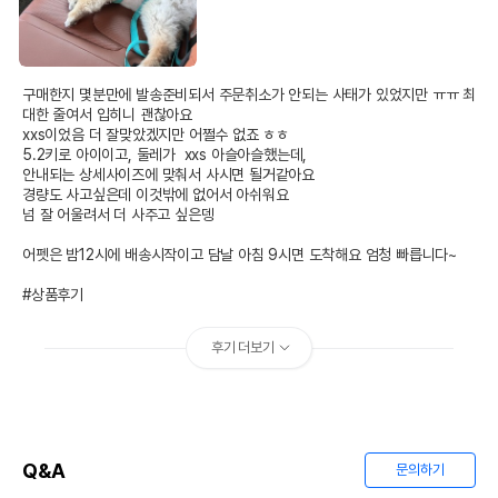
구매한지 몇분만에 발송준비되서 주문취소가 안되는 사태가 있었지만 ㅠㅠ 최
대한 줄여서 입히니 괜찮아요

xxs이었음 더 잘맞았겠지만 어쩔수 없죠 ㅎㅎ

5.2키로 아이이고, 둘레가  xxs 아슬아슬했는데,

안내되는 상세사이즈에 맞춰서 사시면 될거같아요

경량도 사고싶은데 이것밖에 없어서 아쉬워요

넘 잘 어울려서 더 사주고 싶은뎅

어펫은 밤12시에 배송시작이고 담날 아침 9시면 도착해요 엄청 빠릅니다~

#상품후기
후기 더보기
Q&A
문의하기