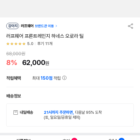
강아지
러프웨어
브랜드관 이동
러프웨어 프론트레인지 하네스 오로라 틸
5.0
후기 11개
68,000원
8%
62,000
원
적립혜택
최대
150점
적립
배송정보
내일배송
21시까지 주문하면,
다음날 95% 도착
(토, 일요일/공휴일 제외)