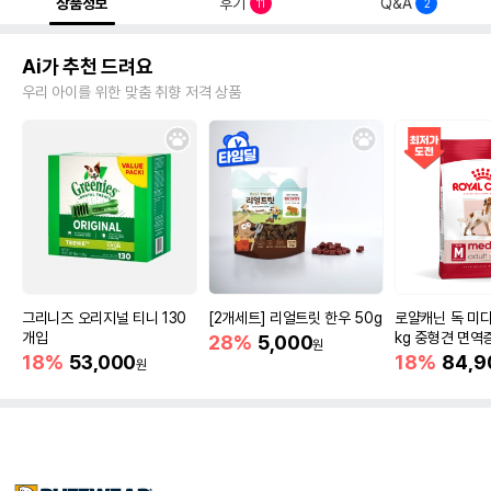
상품정보
후기
Q&A
11
2
Ai가 추천 드려요
우리 아이를 위한 맞춤 취향 저격 상품
그리니즈 오리지널 티니 130
[2개세트] 리얼트릿 한우 50g
로얄캐닌 독 미디
개입
kg 중형견 면역
28%
5,000
원
18%
53,000
18%
84,9
원