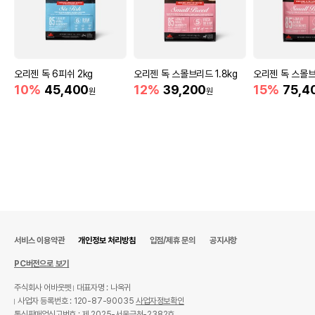
오리젠 독 6피쉬 2kg
오리젠 독 스몰브리드 1.8kg
오리젠 독 스몰브
10%
45,400
12%
39,200
15%
75,4
원
원
서비스 이용약관
개인정보 처리방침
입점/제휴 문의
공지사항
PC버전으로 보기
주식회사 어바웃펫
대표자명 : 나옥귀
사업자 등록번호 : 120-87-90035
사업자정보확인
통신판매업신고번호 : 제 2025-서울금천-2382호