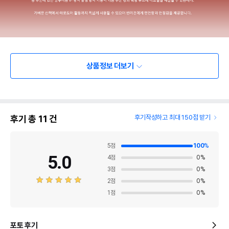
상품정보 더보기
후기 총
11
건
후기작성하고 최대 150점 받기
5
점
100
%
5.0
4
점
0
%
3
점
0
%
2
점
0
%
1
점
0
%
포토 후기