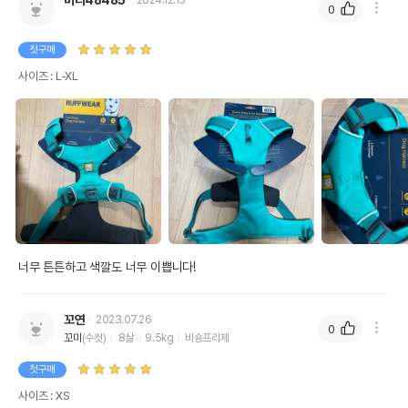
버디48485
2024.12.13
0
첫구매
사이즈 : L-XL
너무 튼튼하고 색깔도 너무 이쁩니다! 
꼬연
2023.07.26
0
꼬미
(수컷)
8살
9.5kg
비숑프리제
첫구매
사이즈 : XS