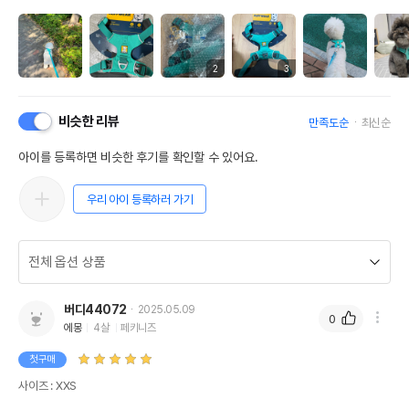
2
3
비슷한 리뷰
만족도순
최신순
아이를 등록하면 비슷한 후기를 확인할 수 있어요.
우리 아이 등록하러 가기
버디44072
2025.05.09
0
에몽
4살
페키니즈
첫구매
사이즈 : XXS