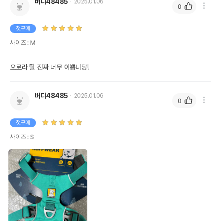
버디48485
2025.01.06
0
첫구매
사이즈 : M
오로라 틸 진짜 너무 이쁩니당! 
버디48485
2025.01.06
0
첫구매
사이즈 : S