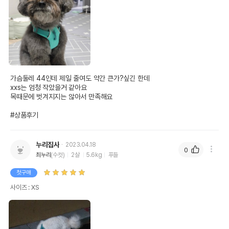
가슴둘레 44인데 제일 줄여도 약간 큰가?싶긴 한데 

xxs는 엄청 작았을거 같아요 

목때문에 벗겨지지는 않아서 만족해요

#상품후기
누리집사
2023.04.18
0
최누리
(수컷)
2살
5.6kg
푸들
첫구매
사이즈 : XS