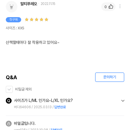
말티푸레오
2022.11.15
0
첫구매
사이즈 : XXS
산책할때마다 잘 착용하고 있어요~ 
Q&A
문의하기
비밀글 제외
사이즈가 L/ML 인가요~L/XL 인가요?
버디64606
2025.03.13
답변완료
비밀글입니다.
uwx125jj
2023.10.08
답변완료