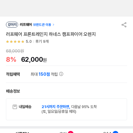
강아지
러프웨어
브랜드관 이동
러프웨어 프론트레인지 하네스 캠프파이어 오렌지
5.0
후기 9개
68,000원
8%
62,000
원
적립혜택
최대
150점
적립
배송정보
내일배송
21시까지 주문하면,
다음날 95% 도착
(토, 일요일/공휴일 제외)