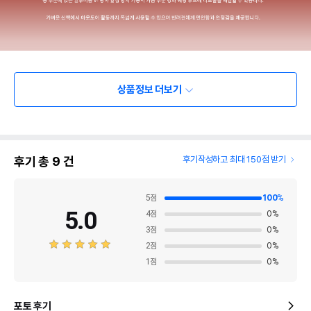
상품정보 더보기
후기 총
9
건
후기작성하고 최대 150점 받기
5
점
100
%
5.0
4
점
0
%
3
점
0
%
2
점
0
%
1
점
0
%
포토 후기