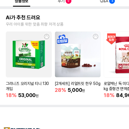
상품정보
후기
Q&A
9
4
Ai가 추천 드려요
우리 아이를 위한 맞춤 취향 저격 상품
그리니즈 오리지널 티니 130
[2개세트] 리얼트릿 한우 50g
로얄캐닌 독 미디
개입
kg 중형견 면역
28%
5,000
원
18%
53,000
18%
84,9
원