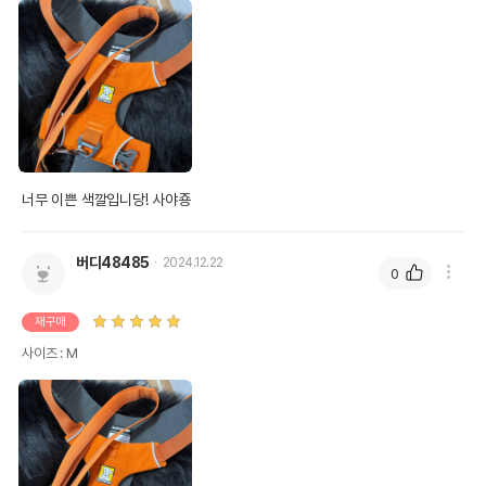
너무 이쁜 색깔입니당! 사야죵
버디48485
2024.12.22
0
재구매
사이즈 : M