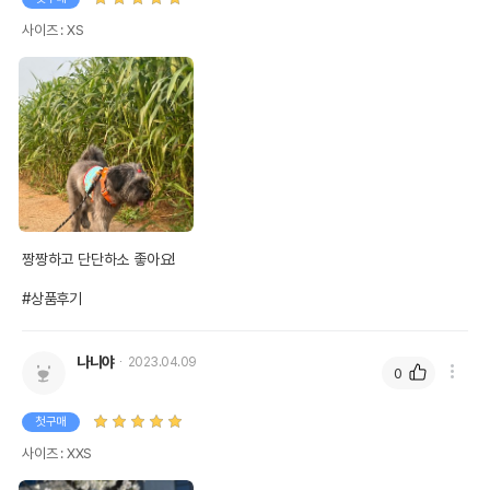
사이즈 : XS
짱짱하고 단단하소 좋아요!

#상품후기
나니야
2023.04.09
0
첫구매
사이즈 : XXS