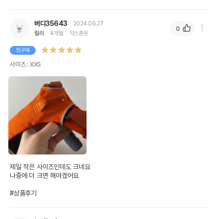
버디35643
2024.09.27
0
릴리
4개월
닥스훈트
첫구매
사이즈 : XXS
제일 작은 사이즈인데도 크네요

나중에 더 크면 해야겠어요

#상품후기