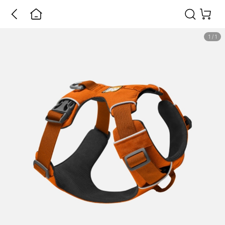
1
/
1