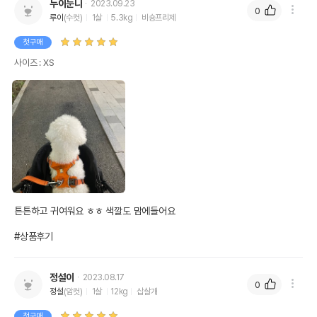
누이눈나
2023.09.23
0
루이
(수컷)
1살
5.3kg
비숑프리제
첫구매
사이즈 : XS
튼튼하고 귀여워요 ㅎㅎ 색깔도 맘에들어요

#상품후기
정설이
2023.08.17
0
정설
(암컷)
1살
12kg
삽살개
첫구매