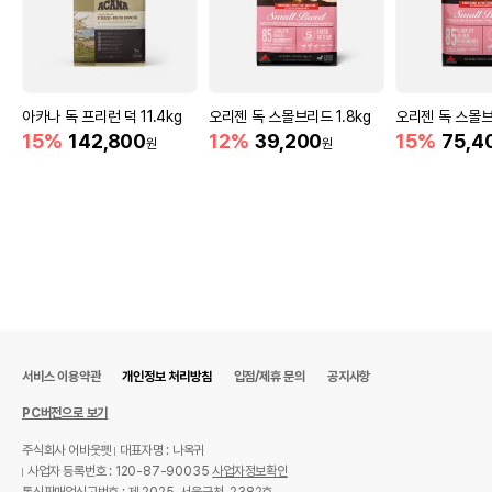
아카나 독 프리런 덕 11.4kg
오리젠 독 스몰브리드 1.8kg
오리젠 독 스몰브
15%
142,800
12%
39,200
15%
75,4
원
원
서비스 이용약관
개인정보 처리방침
입점/제휴 문의
공지사항
PC버전으로 보기
주식회사 어바웃펫
대표자명 : 나옥귀
사업자 등록번호 : 120-87-90035
사업자정보확인
통신판매업신고번호 : 제 2025-서울금천-2382호