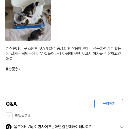
임신한냥이 구조한후 젖끊게할겸 중성화후 착용해야하니 적응훈련겸 입혔는
데 길이는 딱맞는데 너무 잘늘어나서 아침에 보면 벗고서 아가들 수유하고있
어요...

#상품후기
Q&A
문의하기
비밀글 제외
몸무게5.7kg이면사이즈는어떤걸선택해야돼나요?