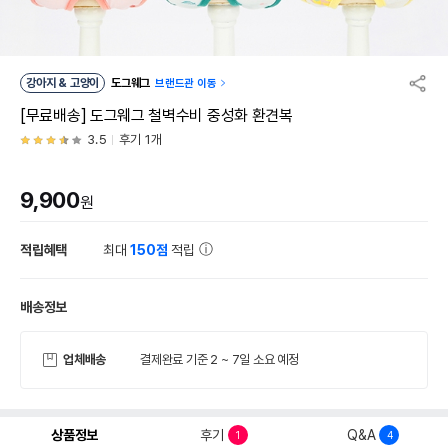
강아지 & 고양이
도그웨그
브랜드관 이동
[무료배송] 도그웨그 철벽수비 중성화 환견복
3.5
후기 1개
9,900
원
적립혜택
최대
150점
적립
배송정보
업체배송
결제완료 기준 2 ~ 7일 소요 예정
상품정보
후기
Q&A
1
4