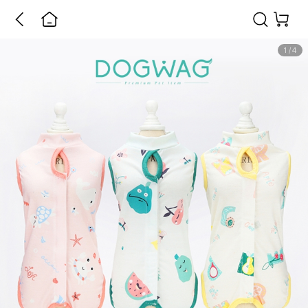
1
/
4