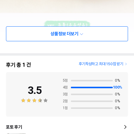
상품정보 더보기
후기 총
1
건
후기작성하고 최대 150점 받기
5
점
0
%
3.5
4
점
100
%
3
점
0
%
2
점
0
%
1
점
0
%
포토 후기