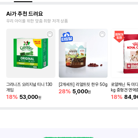
Ai가 추천 드려요
우리 아이를 위한 맞춤 취향 저격 상품
그리니즈 오리지널 티니 130
[2개세트] 리얼트릿 한우 50g
로얄캐닌 독 미디
개입
kg 중형견 면역
28%
5,000
원
18%
53,000
18%
84,9
원