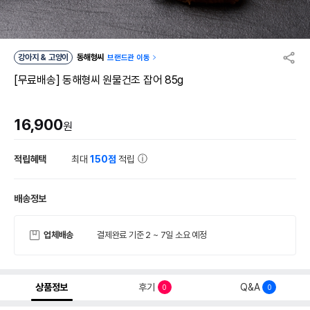
강아지 & 고양이
동해형씨
브랜드관 이동
[무료배송] 동해형씨 원물건조 잡어 85g
16,900
원
적립혜택
최대
150점
적립
배송정보
업체배송
결제완료 기준 2 ~ 7일 소요 예정
상품정보
후기
Q&A
0
0