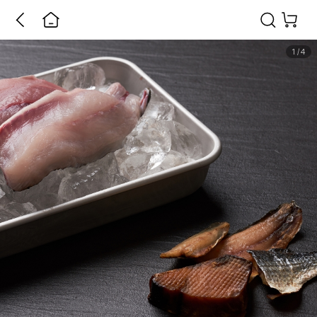
1
/
4