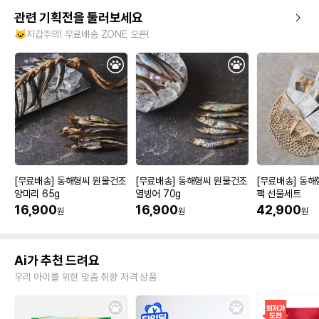
관련 기획전을 둘러보세요
🐱지갑주의! 무료배송 ZONE 오픈!
[무료배송] 동해형씨 원물건조
[무료배송] 동해형씨 원물건조
[무료배송] 동해
양미리 65g
열빙어 70g
팩 선물세트
16,900
16,900
42,900
원
원
원
Ai가 추천 드려요
우리 아이를 위한 맞춤 취향 저격 상품