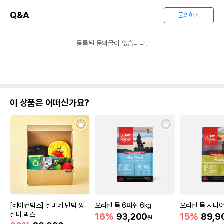
Q&A
문의하기
등록된 문의글이 없습니다.
이 상품은 어떠신가요?
[베이컨박스] 절미네 민박 짱
오리젠 독 6피쉬 6kg
오리젠 독 시니어
절미 박스
16%
93,200
15%
89,9
원