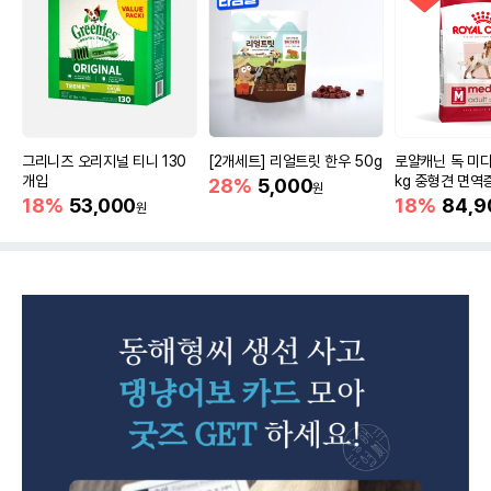
그리니즈 오리지널 티니 130
[2개세트] 리얼트릿 한우 50g
로얄캐닌 독 미디
개입
kg 중형견 면역
28%
5,000
원
18%
53,000
18%
84,9
원