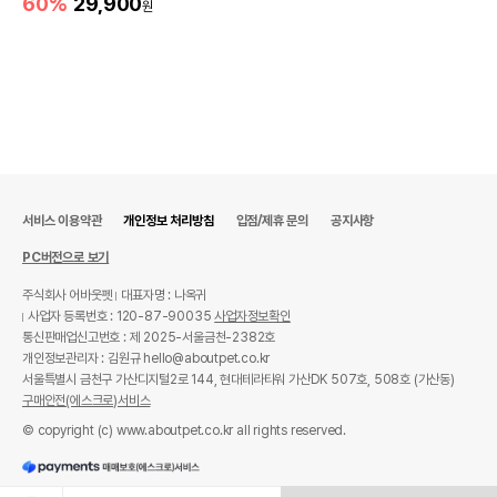
60%
29,900
원
서비스 이용약관
개인정보 처리방침
입점/제휴 문의
공지사항
PC버전으로 보기
주식회사 어바웃펫
대표자명 : 나옥귀
사업자 등록번호 : 120-87-90035
사업자정보확인
통신판매업신고번호 : 제 2025-서울금천-2382호
개인정보관리자 : 김원규 hello@aboutpet.co.kr
서울특별시 금천구 가산디지털2로 144, 현대테라타워 가산DK 507호, 508호 (가산동)
구매안전(에스크로)서비스
© copyright (c) www.aboutpet.co.kr all rights reserved.