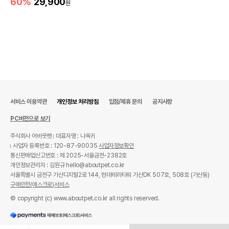
60%
29,900
원
서비스 이용약관
개인정보 처리방침
입점/제휴 문의
공지사항
PC버전으로 보기
주식회사 어바웃펫
대표자명 : 나옥귀
사업자 등록번호 : 120-87-90035
사업자정보확인
통신판매업신고번호 : 제 2025-서울금천-2382호
개인정보관리자 : 김원규 hello@aboutpet.co.kr
서울특별시 금천구 가산디지털2로 144, 현대테라타워 가산DK 507호, 508호 (가산동)
구매안전(에스크로)서비스
© copyright (c) www.aboutpet.co.kr all rights reserved.