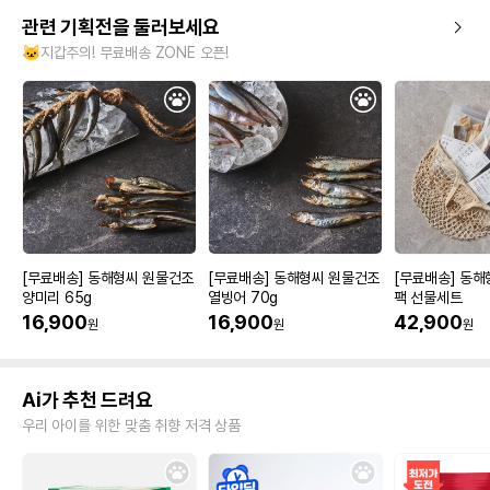
관련 기획전을 둘러보세요
🐱지갑주의! 무료배송 ZONE 오픈!
[무료배송] 동해형씨 원물건조
[무료배송] 동해형씨 원물건조
[무료배송] 동해
양미리 65g
열빙어 70g
팩 선물세트
16,900
16,900
42,900
원
원
원
Ai가 추천 드려요
우리 아이를 위한 맞춤 취향 저격 상품