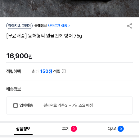
강아지 & 고양이
동해형씨
브랜드관 이동
[무료배송] 동해형씨 원물건조 방어 75g
16,900
원
적립혜택
최대
150점
적립
배송정보
업체배송
결제완료 기준 2 ~ 7일 소요 예정
상품정보
후기
Q&A
0
0