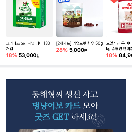
그리니즈 오리지널 티니 130
[2개세트] 리얼트릿 한우 50g
로얄캐닌 독 미디
개입
kg 중형견 면역
28%
5,000
원
18%
53,000
18%
84,9
원