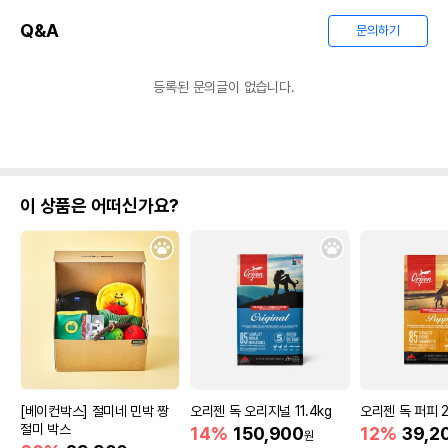
Q&A
문의하기
등록된 문의글이 없습니다.
이 상품은 어떠신가요?
[베이컨박스] 절미네 민박 짱
오리젠 독 오리지널 11.4kg
오리젠 독 퍼피 2
절미 박스
14%
150,900
12%
39,2
원