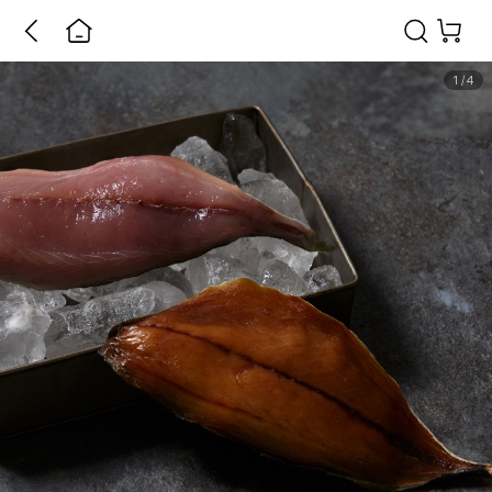
1
/
4