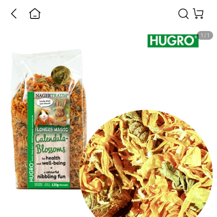
1
/
1