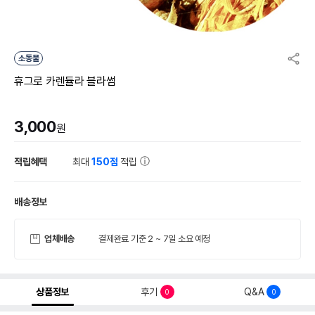
소동물
휴그로 카렌듈라 블라썸
3,000
원
적립혜택
최대
150점
적립
배송정보
업체배송
결제완료 기준 2 ~ 7일 소요 예정
상품정보
후기
Q&A
0
0