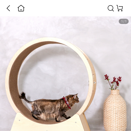
1
/
1