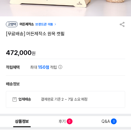
고양이
머든제작소
브랜드관 이동
[무료배송] 머든제작소 원목 캣휠
472,000
원
적립혜택
최대
150점
적립
배송정보
업체배송
결제완료 기준 2 ~ 7일 소요 예정
상품정보
후기
Q&A
0
0