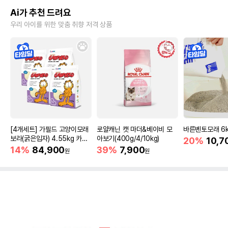
Ai가 추천 드려요
우리 아이를 위한 맞춤 취향 저격 상품
[4개세트] 가필드 고양이모래
로얄캐닌 캣 마더&베이비 모
바른벤토모래 6
보라(굵은입자) 4.55kg 카사
아보기(400g/4/10kg)
20%
10,7
바모래
14%
84,900
39%
7,900
원
원