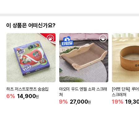
이 상품은 어떠신가요?
하츠 저스트포캣츠 숨숨집
야오미 우드 엔젤 소파 스크래
[어펫 단독] 루
쳐
스크래쳐
6%
14,900
원
9%
27,000
19%
19,3
원