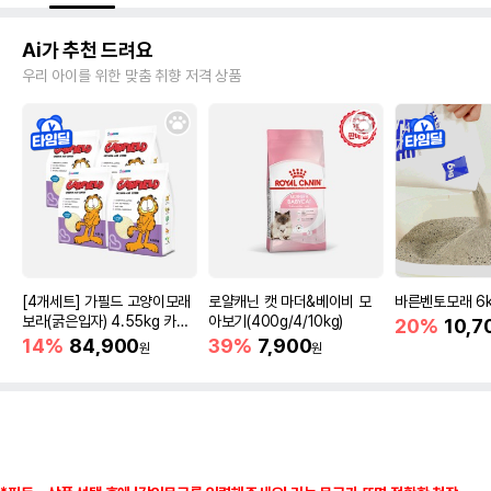
Ai가 추천 드려요
우리 아이를 위한 맞춤 취향 저격 상품
[4개세트] 가필드 고양이모래
로얄캐닌 캣 마더&베이비 모
바른벤토모래 6
보라(굵은입자) 4.55kg 카사
아보기(400g/4/10kg)
20%
10,7
바모래
14%
84,900
39%
7,900
원
원