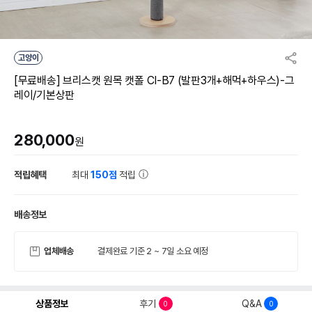
고양이
[무료배송] 브리스캣 원목 캣폴 CI-B7 (발판3개+해먹+하우스)-그
레이/기본상판
280,000
원
적립혜택
최대
150점
적립
배송정보
업체배송
결제완료 기준 2 ~ 7일 소요 예정
상품정보
후기
Q&A
0
0