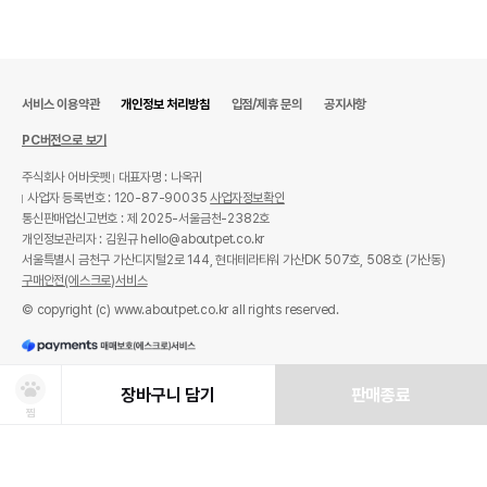
서비스 이용약관
개인정보 처리방침
입점/제휴 문의
공지사항
PC버전으로 보기
주식회사 어바웃펫
대표자명 : 나옥귀
사업자 등록번호 : 120-87-90035
사업자정보확인
통신판매업신고번호 : 제 2025-서울금천-2382호
개인정보관리자 : 김원규 hello@aboutpet.co.kr
서울특별시 금천구 가산디지털2로 144, 현대테라타워 가산DK 507호, 508호 (가산동)
구매안전(에스크로)서비스
© copyright (c) www.aboutpet.co.kr all rights reserved.
장바구니 담기
판매종료
찜
상품선택
처방사료 주문 시 확인해주세요!
쿠폰보기
적립혜택
취소/ 교환/ 환불
유통기한 임박 상품
최저가 도전 상품
AI검색
AI검색