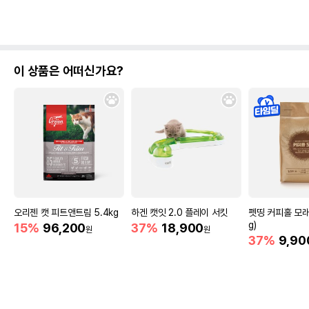
이 상품은 어떠신가요?
오리젠 캣 피트앤트림 5.4kg
하겐 캣잇 2.0 플레이 서킷
펫띵 커피홀 모래 6
g)
15%
96,200
37%
18,900
원
원
37%
9,90