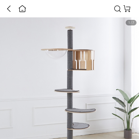
1
/
7