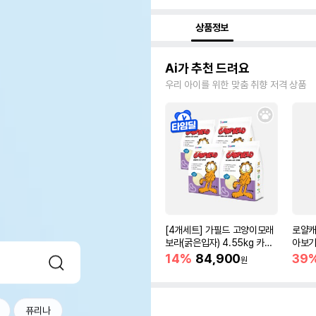
상품정보
Ai가 추천 드려요
우리 아이를 위한 맞춤 취향 저격 상품
[4개세트] 가필드 고양이모래
로얄캐
보라(굵은입자) 4.55kg 카사
아보기(
바모래
14%
84,900
39
원
퓨리나