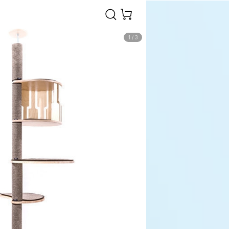
1
/
3