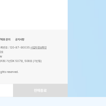
/제휴 문의
공지사항
록번호 : 120-87-90035
사업자정보확인
2호
kr
타워 가산DK 507호, 508호 (가산동)
ights reserved.
판매종료