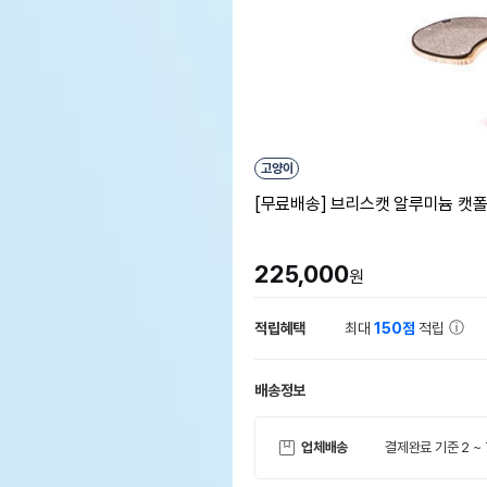
고양이
[무료배송] 브리스캣 알루미늄 캣폴 
225,000
원
적립혜택
최대
150점
적립
배송정보
업체배송
결제완료 기준 2 ~