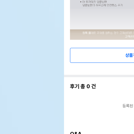
상품
후기 총
0
건
등록된
Q&A