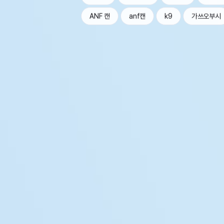
ANF 캔
anf캔
k9
가쓰오부시