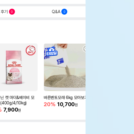
후기
Q&A
0
0
닌 캣 마더&베이비 모
바른벤토모래 6kg 모아보기
로얄캐닌 캣 인도어 4k
400g/4/10kg)
새 감소
20%
10,700
원
%
7,900
16%
55,000
원
원