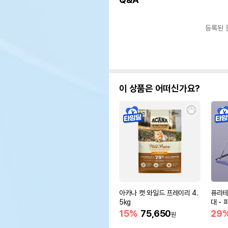
등록된 
이 상품은 어떠신가요?
아카나 캣 와일드 프레이리 4.
퓨리테
5kg
대 - 
15%
75,650
29
원