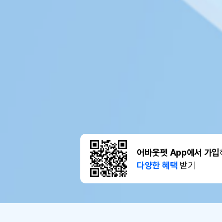
어바웃펫 App에서 가입
다양한 혜택
받기