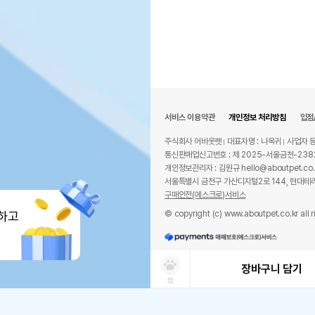
서비스 이용약관
개인정보 처리방침
입점
주식회사 어바웃펫
대표자명 : 나옥귀
사업자 등
통신판매업신고번호 : 제 2025-서울금천-238
개인정보관리자 : 김원규 hello@aboutpet.co.
서울특별시 금천구 가산디지털2로 144, 현대테라
구매안전(에스크로)서비스
© copyright (c) www.aboutpet.co.kr all r
하고
장바구니 담기
찜
상품선택