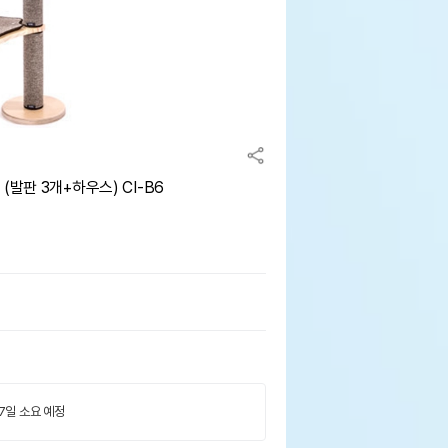
(발판 3개+하우스) CI-B6
 7일 소요 예정