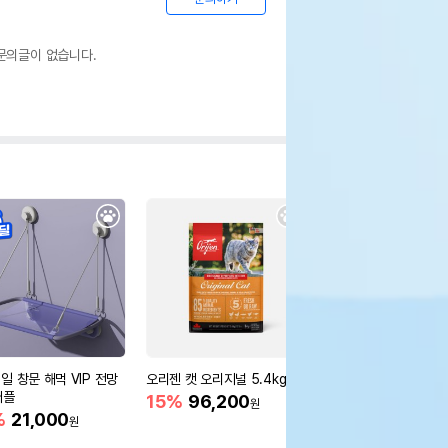
문의글이 없습니다.
일 창문 해먹 VIP 전망
오리젠 캣 오리지널 5.4kg
내추럴발란스 오리지날
퍼플
그레인프리 인도어 닭
15%
96,200
원
고양이 사료 2.4kg
%
21,000
15%
48,620
원
원