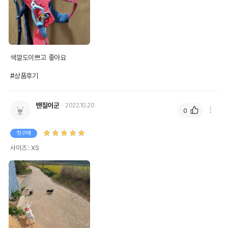
색깔도이쁘고 좋아요

#상품후기
밴질이군
2022.10.20
0
첫구매
사이즈 : XS