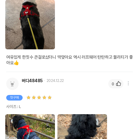
여유있게 한칫수 큰걸로샀더니 딱맞아요 역시 러프웨어 탄탄하고 퀄리티가 좋
아요👍
버디48485
2024.12.22
0
첫구매
사이즈 : L