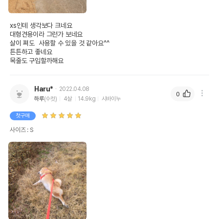
xs인데 생각보다 크네요

대형견용이라 그런가 보네요

살이 쪄도  사용할 수 있을 것 같아요^^

튼튼하고 좋네요

목줄도 구입할까해요
Haru*
2022.04.08
0
하루
(수컷)
4살
14.9kg
시바이누
첫구매
사이즈 : S