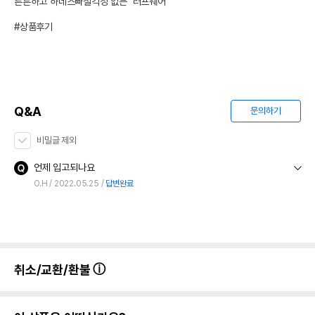
튼튼하고 하네스빠질걱정 없는  러프웨어

#상품후기
Q&A
문의하기
비밀글 제외
언제 입고되나요
O.H
2022.05.25
답변완료
취소/교환/환불