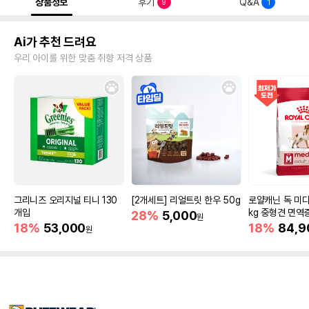
상품정보
후기
Q&A
9
1
Ai가 추천 드려요
우리 아이를 위한 맞춤 취향 저격 상품
그리니즈 오리지널 티니 130
[2개세트] 리얼트릿 한우 50g
로얄캐닌 독 미디
개입
kg 중형견 면역
28%
5,000
원
18%
53,000
18%
84,9
원