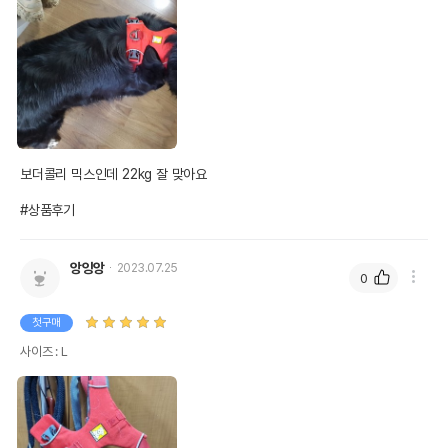
보더콜리 믹스인데 22kg 잘 맞아요

#상품후기
앙잉앙
2023.07.25
0
첫구매
사이즈 : L