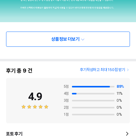
상품정보 더보기
후기 총
9
건
후기작성하고 최대 150점 받기
5
점
89
%
4.9
4
점
11
%
3
점
0
%
2
점
0
%
1
점
0
%
포토 후기