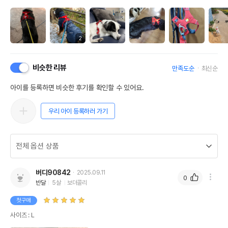
2
비슷한 리뷰
만족도순
최신순
아이를 등록하면 비슷한 후기를 확인할 수 있어요.
우리 아이 등록하러 가기
버디90842
2025.09.11
0
반달
5살
보더콜리
첫구매
사이즈 : L