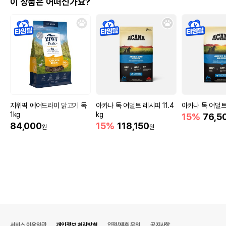
이 상품은 어떠신가요?
지위픽 에어드라이 닭고기 독
아카나 독 어덜트 레시피 11.4
아카나 독 어덜트
1kg
kg
15%
76,5
84,000
15%
118,150
원
원
서비스 이용약관
개인정보 처리방침
입점/제휴 문의
공지사항