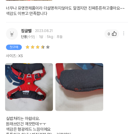
너무나 유명한제품이라 더설명하지않아도 알겠지만 진짜튼튼하고좋아요~~
색감도 이쁘고 만족합니다 
징글벨
2023.08.21
0
단풍
(수컷)
1살
5kg
푸들
첫구매
사이즈 : XS
실밥처리는 아쉽네요.

원래쓰던건 깨끗한데ㅜㅜ

색감은 형광레드 느낌이에요
