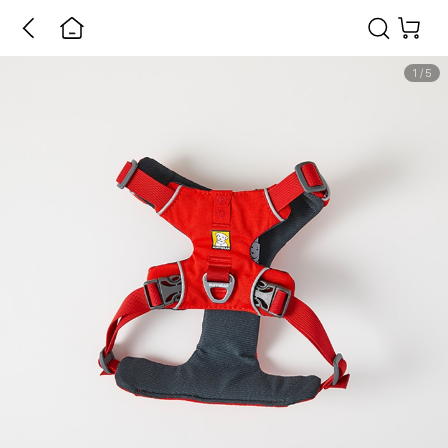
1
/
5