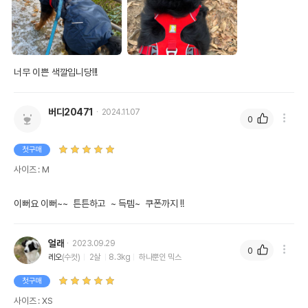
너무 이쁜 색깔입니당!!!
버디20471
2024.11.07
0
첫구매
사이즈 : M
이뻐요 이뻐~~  튼튼하고  ~ 득템~  쿠폰까지 !!
얼래
2023.09.29
0
레오
(수컷)
2살
8.3kg
하나뿐인 믹스
첫구매
사이즈 : XS