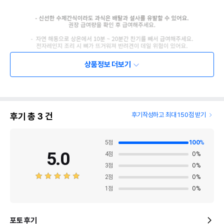
상품정보 더보기
후기 총
3
건
후기작성하고 최대 150점 받기
5
점
100
%
5.0
4
점
0
%
3
점
0
%
2
점
0
%
1
점
0
%
포토 후기