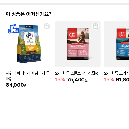
이 상품은 어떠신가요?
지위픽 에어드라이 닭고기 독
오리젠 독 스몰브리드 4.5kg
오리젠 독 오리지
1kg
15%
75,400
15%
91,8
원
84,000
원