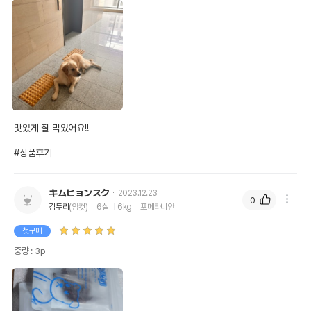
맛있게 잘 먹었어요!!

#상품후기
キムヒョンスク
2023.12.23
0
김두리
(암컷)
6살
6kg
포메라니안
첫구매
중량 : 3p