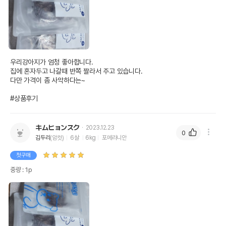
우리강아지가 엄청 좋아합니다.

집에 혼자두고 나갈때 반쪽 짤라서 주고 있습니다.

다만 가격이 좀 사악하다는~

#상품후기
キムヒョンスク
2023.12.23
0
김두리
(암컷)
6살
6kg
포메라니안
첫구매
중량 : 1p