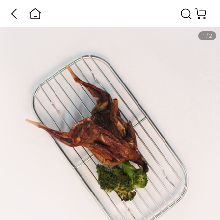
1
/
2