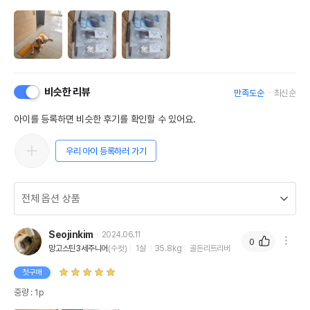
비슷한 리뷰
만족도순
최신순
아이를 등록하면 비슷한 후기를 확인할 수 있어요.
우리 아이 등록하러 가기
Seojinkim
2024.06.11
0
망고스틴3세주니어
(수컷)
1살
35.8kg
골든리트리버
첫구매
중량 : 1p