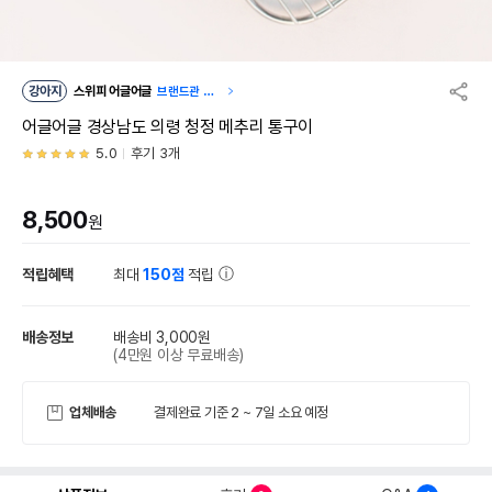
강아지
스위피 어글어글
브랜드관 이
동
어글어글 경상남도 의령 청정 메추리 통구이
5.0
후기 3개
8,500
원
적립혜택
최대
150점
적립
배송정보
배송비 3,000원
(4만원 이상 무료배송)
업체배송
결제완료 기준 2 ~ 7일 소요 예정