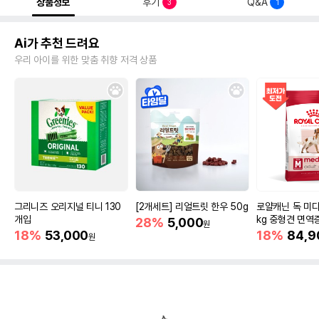
상품정보
후기
Q&A
3
1
Ai가 추천 드려요
우리 아이를 위한 맞춤 취향 저격 상품
그리니즈 오리지널 티니 130
[2개세트] 리얼트릿 한우 50g
로얄캐닌 독 미디
개입
kg 중형견 면역
28%
5,000
원
18%
53,000
18%
84,9
원