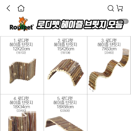
1
/
6