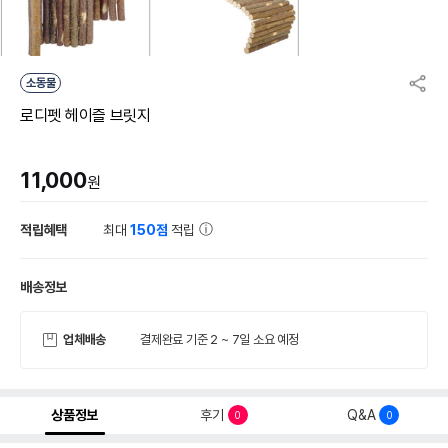
소동물
로디펫 헤이즐 브릿지
11,000
원
적립혜택
최대
150점
적립
배송정보
업체배송
결제완료 기준 2 ~ 7일 소요 예정
상품정보
후기
Q&A
0
0