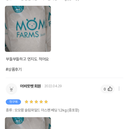
부들부들하고 먼지도 적어요

#상품후기
어바웃펫 회원
2022.04.29
0
첫구매
종류 : 모모팜 슬림와일드 아스펜 베딩 1.2kg (중포장)