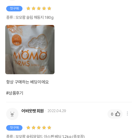
첫구매
종류 : 모모팜 슬림 해동지 180g
항상 구매하는 베딩이에요

#상품후기
어바웃펫 회원
2022.04.29
0
첫구매
종류 : 모모팜 슬림와일드 아스펜 베딩 1.2kg (중포장)