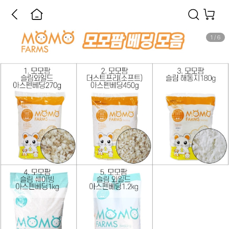
1
/
6