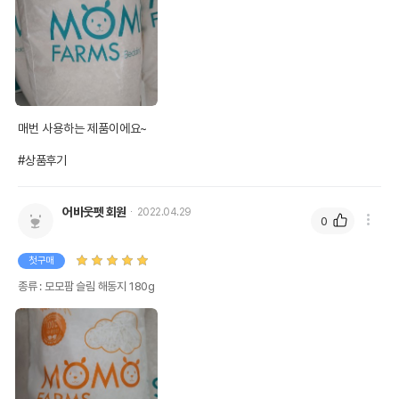
매번 사용하는 제품이에요~

#상품후기
어바웃펫 회원
2022.04.29
0
첫구매
종류 : 모모팜 슬림 해동지 180g