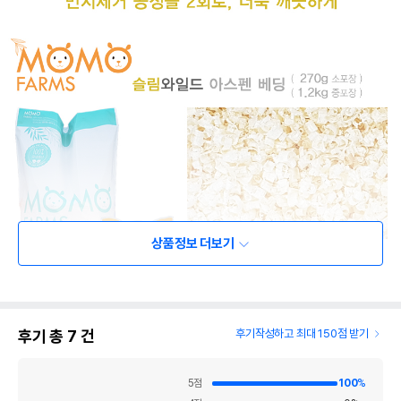
상품정보 더보기
후기 총
7
건
후기작성하고 최대 150점 받기
5
점
100
%