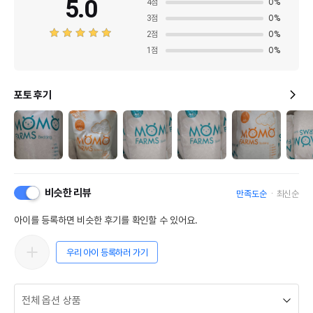
5.0
4
점
0
%
3
점
0
%
2
점
0
%
1
점
0
%
포토 후기
비슷한 리뷰
만족도순
최신순
아이를 등록하면 비슷한 후기를 확인할 수 있어요.
우리 아이 등록하러 가기