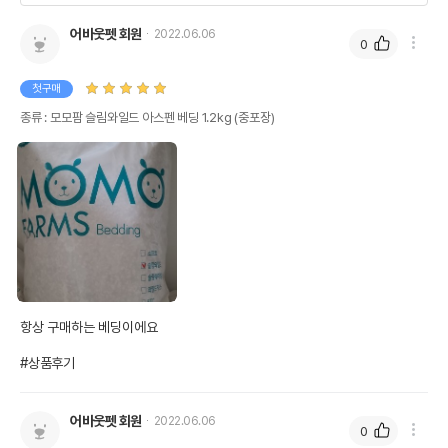
어바웃펫 회원
2022.06.06
0
첫구매
종류 : 모모팜 슬림와일드 아스펜 베딩 1.2kg (중포장)
항상 구매하는 베딩이에요

#상품후기
어바웃펫 회원
2022.06.06
0