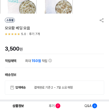
소동물
모모팜 베딩 모음
5.0
후기 7개
3,500
원
적립혜택
최대
150점
적립
배송정보
업체배송
결제완료 기준 2 ~ 7일 소요 예정
상품정보
후기
Q&A
7
0