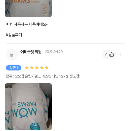
매번 사용하는 제품이에요~

#상품후기
어바웃펫 회원
2022.04.29
0
첫구매
종류 : 모모팜 슬림와일드 아스펜 베딩 1.2kg (중포장)