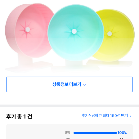
상품정보 더보기
후기 총
1
건
후기작성하고 최대 150점 받기
5
점
100
%