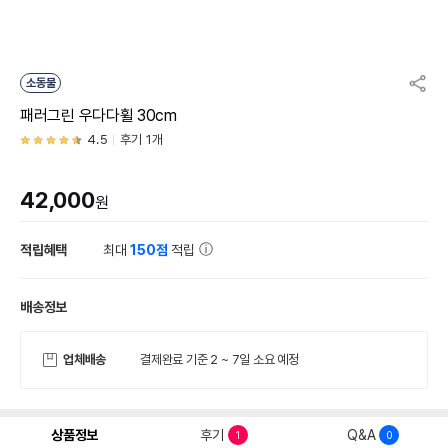
소동물
패러그린 우다다휠 30cm
4.5
후기 1개
42,000
원
적립혜택
최대
150점
적립
배송정보
업체배송
결제완료 기준 2 ~ 7일 소요 예정
상품정보
후기
Q&A
1
0