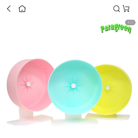
1
/
1