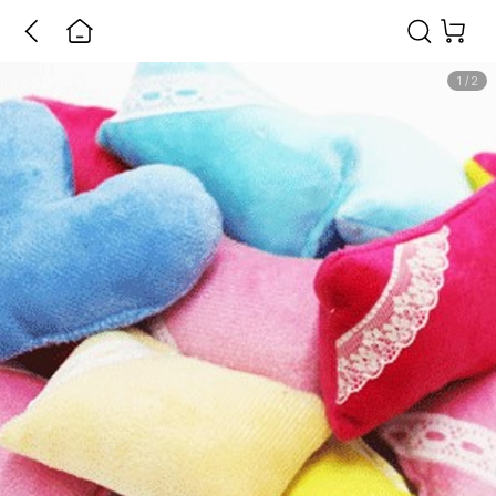
1
/
2