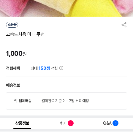
소동물
고슴도치용 미니 쿠션
1,000
원
적립혜택
최대
150점
적립
배송정보
업체배송
결제완료 기준 2 ~ 7일 소요 예정
상품정보
후기
Q&A
0
0