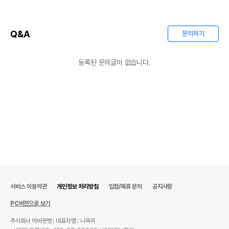
Q&A
문의하기
등록된 문의글이 없습니다.
상품 필수 정보
품명 및 모델명
고슴도치용 미니 쿠션
법에 의한 인증,허가 등을
상품상세설명 참조
받았음을 확인할수 있는
경우 그에 대한 사항
제조국 또는 원산지
대한민국
제조자,수입품의 경우
도치퀸
수입자를 함께 표기
서비스 이용약관
개인정보 처리방침
입점/제휴 문의
공지사항
AS책임자와 전화번호
어바웃펫 // 1644-9601
또는 소비자상담 관련
PC버전으로 보기
전화번호
주식회사 어바웃펫
대표자명 : 나옥귀
유통기한이 최소 2026.12.06이거나 그