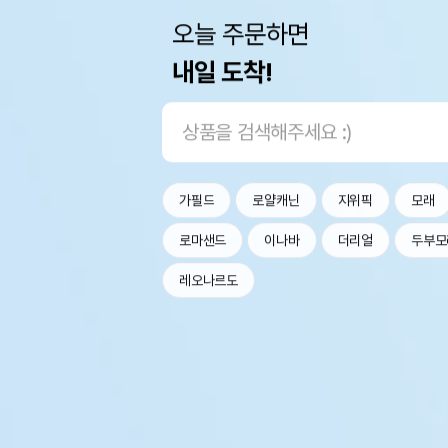
오늘 주문하면
내일 도착!
가필드
로얄캐닌
지위픽
모래
로마샌드
이나바
더리얼
두부모
레오나르도