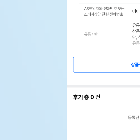
AS책임자와 전화번호 또는
어바웃
소비자상담 관련 전화번호
유통
상품
유통기한
단,
유통
상품
후기 총
0
건
등록된