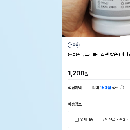
소동물
동물용 뉴트리플러스젠 칼슘 (비타민
1,200
원
적립혜택
최대
150점
적립
배송정보
업체배송
결제완료 기준 2 ~