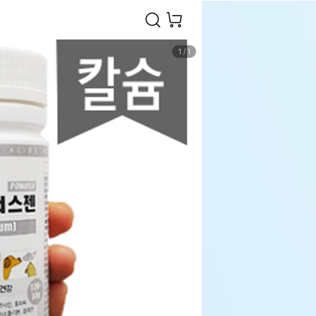
1
/
1