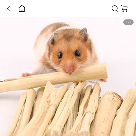
1
/
1