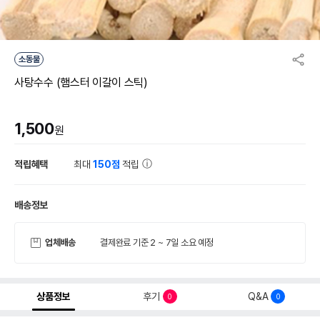
소동물
사탕수수 (햄스터 이갈이 스틱)
1,500
원
적립혜택
최대
150점
적립
배송정보
업체배송
결제완료 기준 2 ~ 7일 소요 예정
상품정보
후기
Q&A
0
0