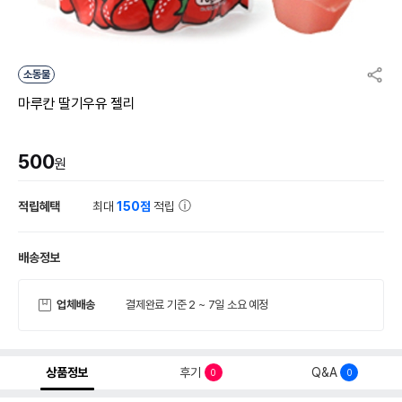
소동물
마루칸 딸기우유 젤리
500
원
적립혜택
최대
150점
적립
배송정보
업체배송
결제완료 기준 2 ~ 7일 소요 예정
상품정보
후기
Q&A
0
0