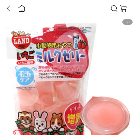
1
/
1