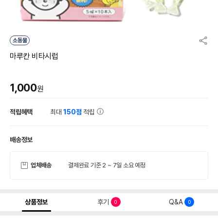
소동물
마루칸 비타시럽
1,000
원
적립혜택
최대
150점
적립
배송정보
업체배송
결제완료 기준 2 ~ 7일 소요 예정
상품정보
후기
Q&A
0
0