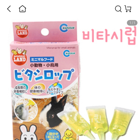
1
/
1