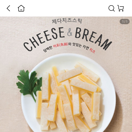
1
/
1