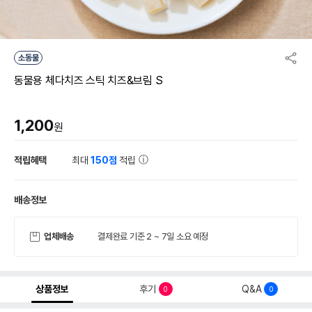
소동물
동물용 체다치즈 스틱 치즈&브림 S
1,200
원
적립혜택
최대
150점
적립
배송정보
업체배송
결제완료 기준 2 ~ 7일 소요 예정
상품정보
후기
Q&A
0
0