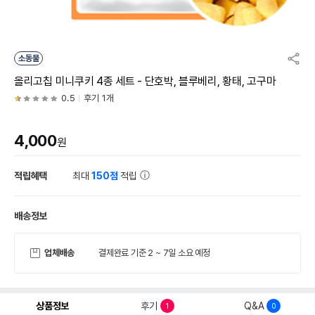
소동물
올리고칩 미니쿠키 4종 세트 - 단호박, 블루베리, 황태, 고구마
0.5
후기 1개
4,000
원
적립혜택
최대
150점
적립
배송정보
업체배송
결제완료 기준 2 ~ 7일 소요 예정
상품정보
후기
Q&A
1
0