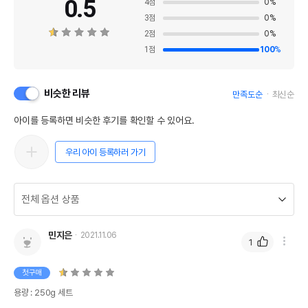
0.5
4
점
0
%
3
점
0
%
2
점
0
%
1
점
100
%
비슷한 리뷰
만족도순
최신순
아이를 등록하면 비슷한 후기를 확인할 수 있어요.
우리 아이 등록하러 가기
민지은
2021.11.06
1
첫구매
용량 : 250g 세트