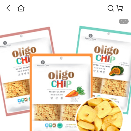
1
/
1