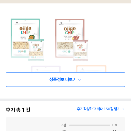
상품정보 더보기
후기 총
1
건
후기작성하고 최대 150점 받기
5
점
0
%