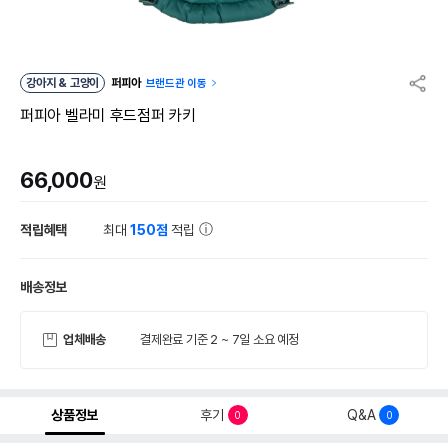
강아지 & 고양이
퍼피아
브랜드관 이동
퍼피아 벨라미 후드점퍼 카키
66,000
원
적립혜택
최대
150점
적립
배송정보
업체배송
결제완료 기준 2 ~ 7일 소요 예정
상품정보
후기
Q&A
0
0