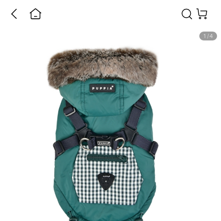
1
/
4