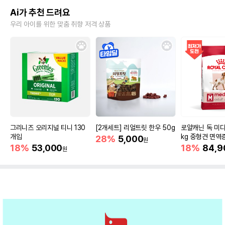
Ai가 추천 드려요
우리 아이를 위한 맞춤 취향 저격 상품
그리니즈 오리지널 티니 130
[2개세트] 리얼트릿 한우 50g
로얄캐닌 독 미디
개입
kg 중형견 면역
28%
5,000
원
18%
53,000
18%
84,9
원