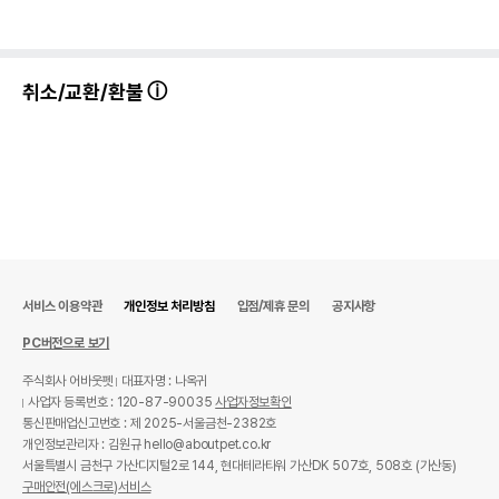
취소/교환/환불
서비스 이용약관
개인정보 처리방침
입점/제휴 문의
공지사항
PC버전으로 보기
주식회사 어바웃펫
대표자명 : 나옥귀
사업자 등록번호 : 120-87-90035
사업자정보확인
통신판매업신고번호 : 제 2025-서울금천-2382호
개인정보관리자 : 김원규 hello@aboutpet.co.kr
서울특별시 금천구 가산디지털2로 144, 현대테라타워 가산DK 507호, 508호 (가산동)
구매안전(에스크로)서비스