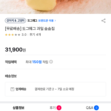
강아지 & 고양이
도그웨그
브랜드관 이동
[무료배송] 도그웨그 과일 숨숨집
3.0
후기 4개
31,900
원
적립혜택
최대
150점
적립
배송정보
업체배송
결제완료 기준 2 ~ 7일 소요 예정
상품정보
후기
Q&A
4
0