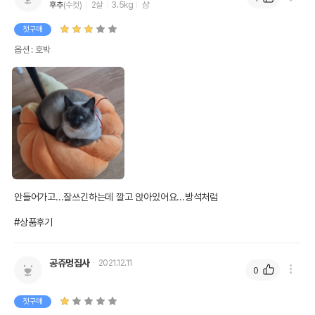
후추
(수컷)
2살
3.5kg
샴
첫구매
옵션 : 호박
안들어가고...잘쓰긴하는데 깔고 앉아있어요...방석처럼

#상품후기
공쥬멍집사
2021.12.11
0
첫구매