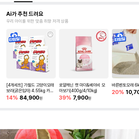
Ai가 추천 드려요
우리 아이를 위한 맞춤 취향 저격 상품
[4개세트] 가필드 고양이모래
로얄캐닌 캣 마더&베이비 모
바른벤토모래 6
보라(굵은입자) 4.55kg 카사
아보기(400g/4/10kg)
20%
10,7
바모래
14%
84,900
39%
7,900
원
원