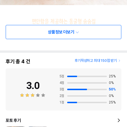
상품정보 더보기
후기 총
4
건
후기작성하고 최대 150점 받기
5
점
25
%
3.0
4
점
0
%
3
점
50
%
2
점
0
%
1
점
25
%
포토 후기