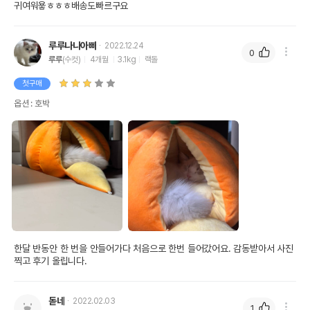
귀여워욯ㅎㅎㅎ배송도빠르구요
루루나나아빠
2022.12.24
0
루루
(수컷)
4개월
3.1kg
랙돌
첫구매
옵션 : 호박
한달 반동안 한 번을 안들어가다 처음으로 한번 들어갔어요. 감동받아서 사진
찍고 후기 올립니다.
돋네
2022.02.03
1