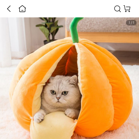
1
/
1