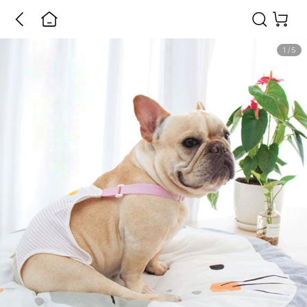
1
/
5