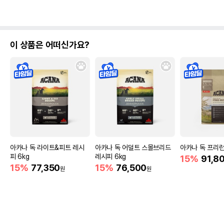
이 상품은 어떠신가요?
아카나 독 라이트&피트 레시
아카나 독 어덜트 스몰브리드
아카나 독 프리런 
피 6kg
레시피 6kg
15%
91,8
15%
77,350
15%
76,500
원
원