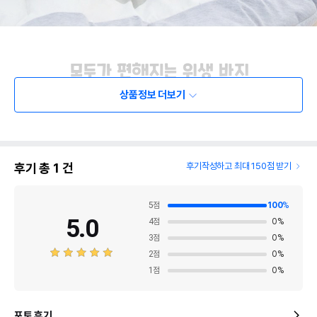
상품정보 더보기
후기 총
1
건
후기작성하고 최대 150점 받기
5
점
100
%
5.0
4
점
0
%
3
점
0
%
2
점
0
%
1
점
0
%
포토 후기