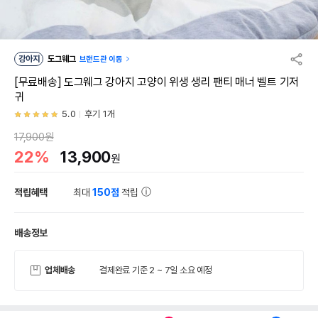
강아지
도그웨그
브랜드관 이동
[무료배송] 도그웨그 강아지 고양이 위생 생리 팬티 매너 벨트 기저
귀
5.0
후기 1개
17,900원
22%
13,900
원
적립혜택
최대
150점
적립
배송정보
업체배송
결제완료 기준 2 ~ 7일 소요 예정