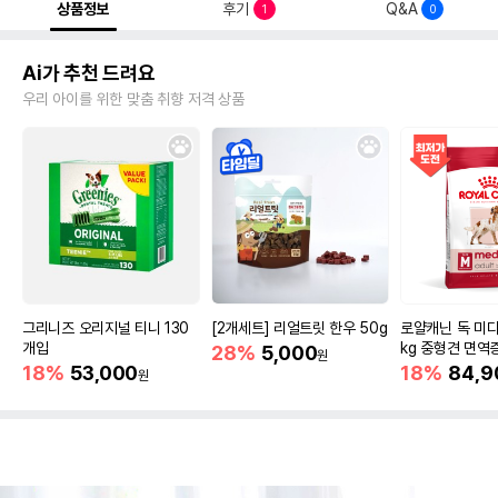
상품정보
후기
Q&A
1
0
Ai가 추천 드려요
우리 아이를 위한 맞춤 취향 저격 상품
그리니즈 오리지널 티니 130
[2개세트] 리얼트릿 한우 50g
로얄캐닌 독 미디
개입
kg 중형견 면역
28%
5,000
원
18%
53,000
18%
84,9
원