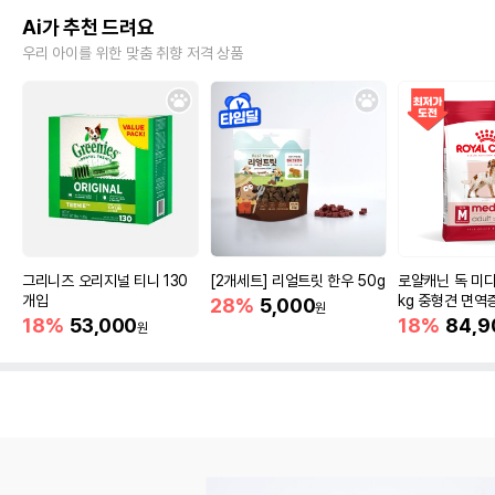
Ai가 추천 드려요
우리 아이를 위한 맞춤 취향 저격 상품
그리니즈 오리지널 티니 130
[2개세트] 리얼트릿 한우 50g
로얄캐닌 독 미디
개입
kg 중형견 면역
28%
5,000
원
18%
53,000
18%
84,9
원