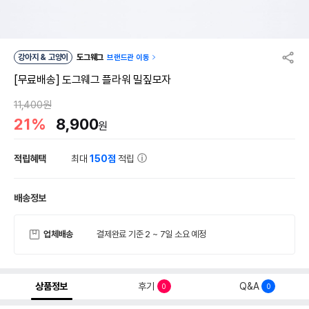
강아지 & 고양이
도그웨그
브랜드관 이동
[무료배송] 도그웨그 플라워 밀짚모자
11,400원
21%
8,900
원
적립혜택
최대
150점
적립
배송정보
업체배송
결제완료 기준 2 ~ 7일 소요 예정
상품정보
후기
Q&A
0
0