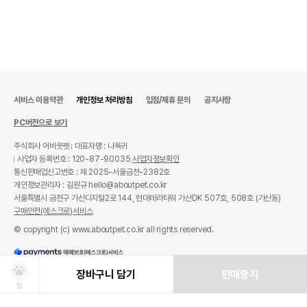
서비스 이용약관
개인정보 처리방침
입점/제휴 문의
공지사항
PC버전으로 보기
주식회사 어바웃펫
대표자명 : 나옥귀
사업자 등록번호 : 120-87-90035
사업자정보확인
통신판매업신고번호 : 제 2025-서울금천-2382호
개인정보관리자 : 김원규 hello@aboutpet.co.kr
서울특별시 금천구 가산디지털2로 144, 현대테라타워 가산DK 507호, 508호 (가산동)
구매안전(에스크로)서비스
© copyright (c) www.aboutpet.co.kr all rights reserved.
장바구니 담기
판매중지
찜