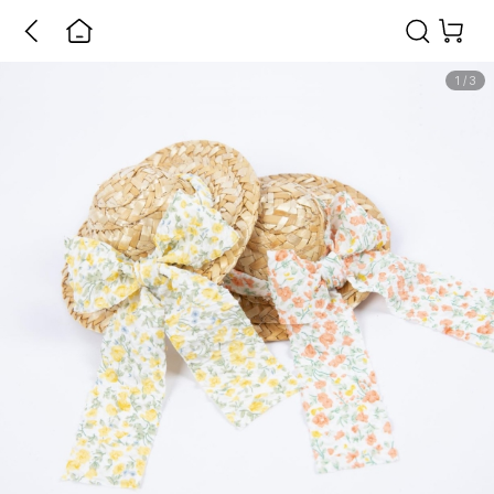
1
/
3