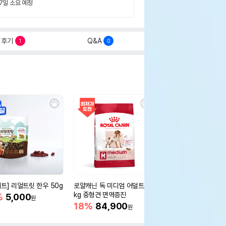
 7일 소요 예정
후기
Q&A
1
0
세트] 리얼트릿 한우 50g
로얄캐닌 독 미디엄 어덜트 10
오리젠 독 스몰브리드 4
kg 중형견 면역증진
%
5,000
15%
75,400
원
원
18%
84,900
원