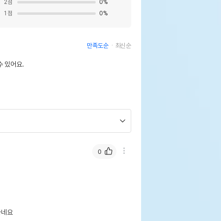
2
점
0
%
1
점
0
%
만족도순
최신순
 있어요.
0
네요
