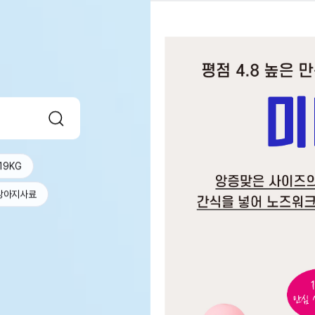
19KG
강아지사료