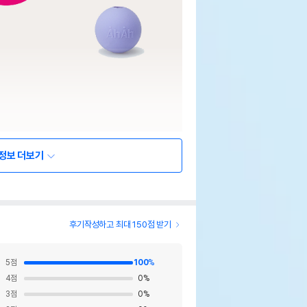
정보 더보기
후기작성하고 최대 150점 받기
5
점
100
%
4
점
0
%
3
점
0
%