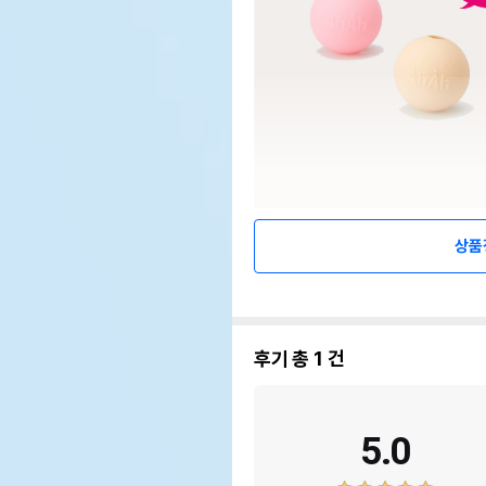
상품
후기 총
1
건
5.0