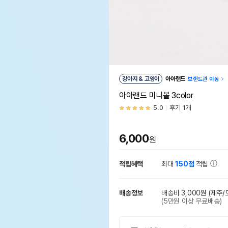
강아지 & 고양이
아아랜드
브랜드관 이동
아아랜드 미니볼 3color
5.0
후기 1개
6,000
원
적립혜택
최대
150점
적립
배송정보
배송비 3,000원
(제주/
(5만원 이상 무료배송)