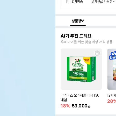
업체배송
결제완료 기준 3 ~
상품정보
Ai가 추천 드려요
우리 아이를 위한 맞춤 취향 저격 상품
그리니즈 오리지널 티니 130
[2개
개입
28
18%
53,000
원