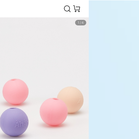
1
/
4