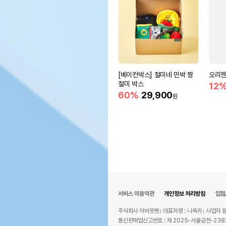
[베이컨박스] 절미네 민박 짱
오리젠
절미 박스
12
60%
29,900
원
서비스 이용약관
개인정보 처리방침
입점
주식회사 어바웃펫
대표자명 : 나옥귀
사업자 등
통신판매업신고번호 : 제 2025-서울금천-238