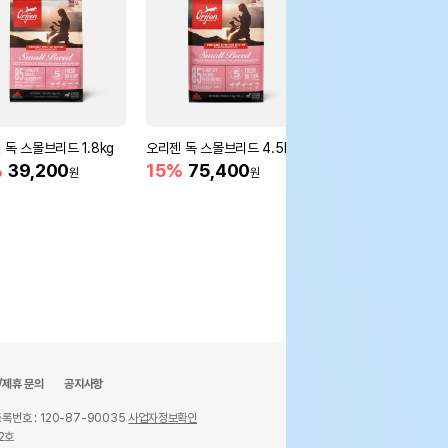
 독 스몰브리드 1.8kg
오리젠 독 스몰브리드 4.5kg
디어니스트키친 탈수건
인프리 칠면조 레시피 9
%
39,200
15%
75,400
원
원
56,000
원
/제휴 문의
공지사항
록번호 : 120-87-90035
사업자정보확인
2호