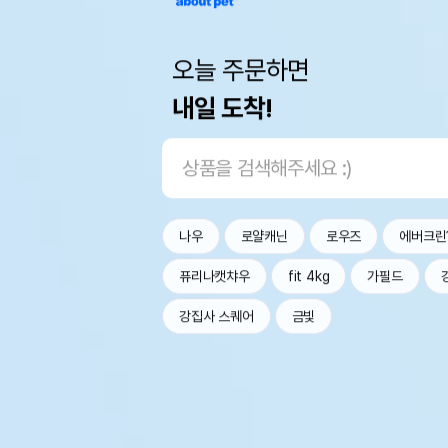
오늘 주문하면
내일 도착!
나우
로얄캐닌
로우즈
에버크린
퓨리나캣챠우
fit 4kg
가필드
강집사 스퀘어
금빛