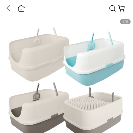
1
/
5