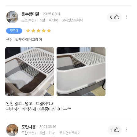
윤수뽕마덜
2025.09.11
0
초코
(수컷)
5살
4.5kg
코리안쇼트헤어
첫구매
색상 : 탑도어애쉬그레이
완전 넓고.. 넓고.. 드넓어요ㅎ

편안하게 쾌적하게 이용중이십니다~~^^
도란냐옹
2021.09.19
1
도란
(수컷)
6살
11kg
코리안쇼트헤어