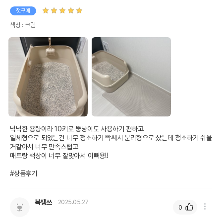
첫구매
색상 : 크림
넉넉한 용량이라 10키로 뚱냥이도 사용하기 편하고 

일체형으로 되있는건 너무 청소하기 빡쎄서 분리형으로 샀는데 청소하기 쉬울
거같아서 너무 만족스럽고 

매트랑 색상이 너무 잘맞아서 이뻐용!!

#상품후기
복땡쓰
2025.05.27
0