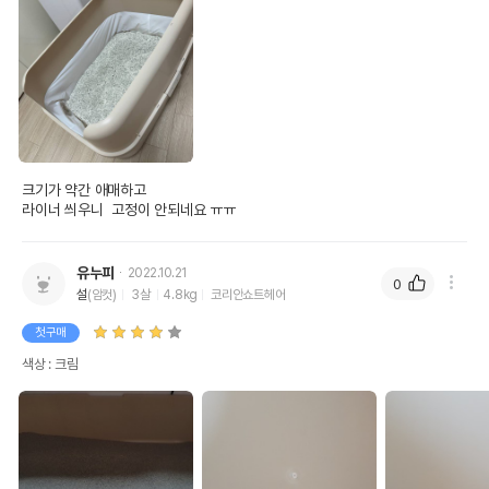
크기가 약간 애매하고 

라이너 씌우니  고정이 안되네요 ㅠㅠ
유누피
2022.10.21
0
설
(암컷)
3살
4.8kg
코리안쇼트헤어
첫구매
색상 : 크림