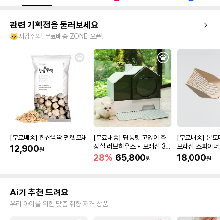
관련 기획전을 둘러보세요
🐱지갑주의! 무료배송 ZONE 오픈!
[무료배송] 한삽뚝딱 펠렛모래
[무료배송] 딩동펫 고양이 화
[무료배송] 몬
장실 러브하우스 + 모래삽 3c
모래삽 스파이더
12,900
원
olor
28%
65,800
18,000
원
원
Ai가 추천 드려요
우리 아이를 위한 맞춤 취향 저격 상품