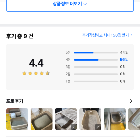
상품정보 더보기
후기 총
9
건
후기작성하고 최대 150점 받기
5
점
44
%
4.4
4
점
56
%
3
점
0
%
2
점
0
%
1
점
0
%
포토 후기
2
2