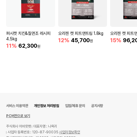
퍼시캣 치킨&칠면조 레시피
오리젠 캣 피트앤트림 1.8kg
오리젠 캣 피트앤
4.5kg
12%
45,700
15%
96,2
원
11%
62,300
원
서비스 이용약관
개인정보 처리방침
입점/제휴 문의
공지사항
PC버전으로 보기
주식회사 어바웃펫
대표자명 : 나옥귀
사업자 등록번호 : 120-87-90035
사업자정보확인