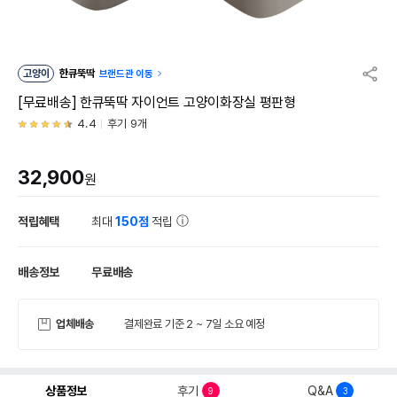
고양이
한큐뚝딱
브랜드관 이동
[무료배송] 한큐뚝딱 자이언트 고양이화장실 평판형
4.4
후기 9개
32,900
원
적립혜택
최대
150점
적립
배송정보
무료배송
업체배송
결제완료 기준 2 ~ 7일 소요 예정
상품정보
후기
Q&A
9
3