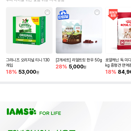
그리니즈 오리지널 티니 130
[2개세트] 리얼트릿 한우 50g
로얄캐닌 독 미디
개입
kg 중형견 면역
28%
5,000
원
18%
53,000
18%
84,9
원