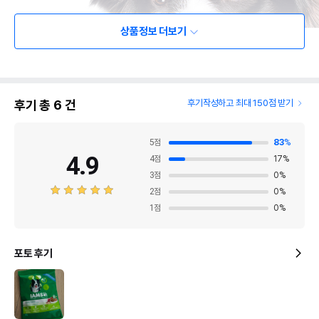
상품정보 더보기
후기 총
6
건
후기작성하고 최대 150점 받기
5
점
83
%
4.9
4
점
17
%
3
점
0
%
2
점
0
%
1
점
0
%
포토 후기