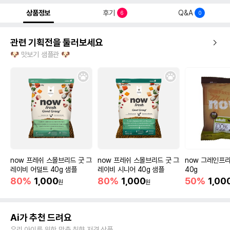
상품정보
후기
Q&A
6
0
관련 기획전을 둘러보세요
🐶 맛보기 샘플관 🐶
now 프레쉬 스몰브리드 굿 그
now 프레쉬 스몰브리드 굿 그
now 그레인프리
레이비 어덜트 40g 샘플
레이비 시니어 40g 샘플
40g
80%
1,000
80%
1,000
50%
1,00
원
원
Ai가 추천 드려요
우리 아이를 위한 맞춤 취향 저격 상품