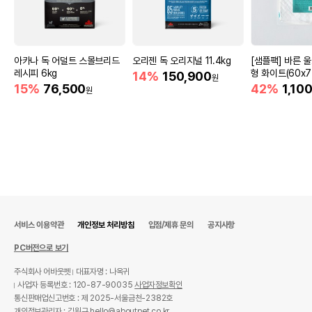
아카나 독 어덜트 스몰브리드
오리젠 독 오리지널 11.4kg
[샘플팩] 바른 
레시피 6kg
형 화이트(60x7
14%
150,900
원
15%
76,500
42%
1,10
원
서비스 이용약관
개인정보 처리방침
입점/제휴 문의
공지사항
PC버전으로 보기
주식회사 어바웃펫
대표자명 : 나옥귀
사업자 등록번호 : 120-87-90035
사업자정보확인
통신판매업신고번호 : 제 2025-서울금천-2382호
개인정보관리자 : 김원규 hello@aboutpet.co.kr