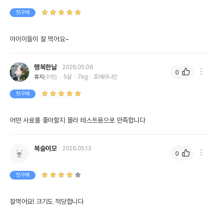
첫구매
아이이들이 잘 먹어요~
행복한날
2026.05.06
0
휴지
(수컷)
5살
7kg
포메라니안
첫구매
어떤 사료를 좋아할지 몰라 테스트용으로 만족합니다
복슬이모
2026.05.13
0
첫구매
잘먹어요! 크기도 적당합니다