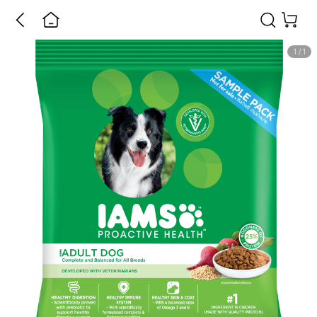
1
/
1