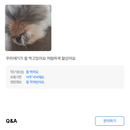
우리애기가 잘 먹고있어요 저렴하게 잘샀어요 
맛(기호성)
잘 먹어요
유통기한
아주 넉넉해요
영양정보
잘 적혀있어요
Q&A
문의하기