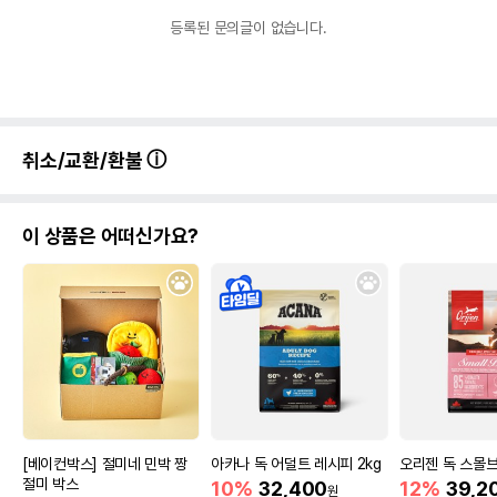
등록된 문의글이 없습니다.
취소/교환/환불
이 상품은 어떠신가요?
[베이컨박스] 절미네 민박 짱
아카나 독 어덜트 레시피 2kg
오리젠 독 스몰브리
절미 박스
10%
32,400
12%
39,2
원