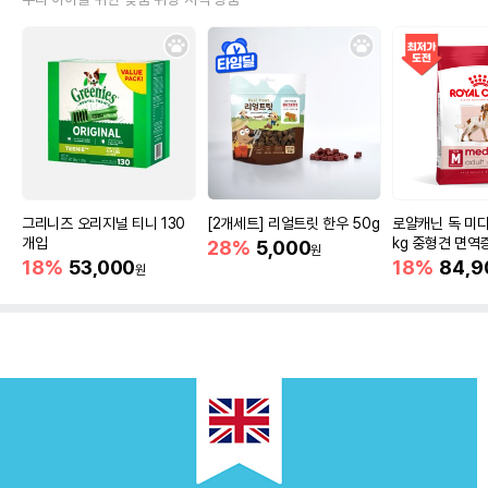
그리니즈 오리지널 티니 130
[2개세트] 리얼트릿 한우 50g
로얄캐닌 독 미디
개입
kg 중형견 면역
28%
5,000
원
18%
53,000
18%
84,9
원