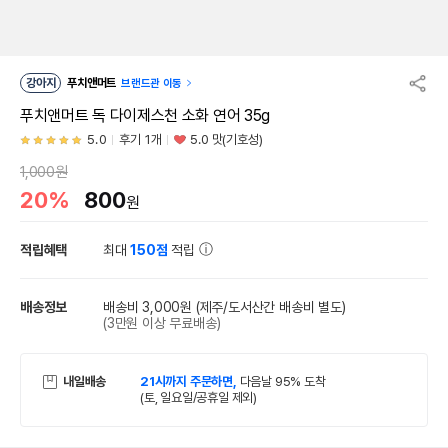
강아지
푸치앤머트
브랜드관 이동
푸치앤머트 독 다이제스천 소화 연어 35g
5.0
후기 1개
5.0 맛(기호성)
1,000원
20%
800
원
적립혜택
최대
150점
적립
배송정보
배송비 3,000원
(제주/도서산간 배송비 별도)
(3만원 이상 무료배송)
내일배송
21시까지 주문하면,
다음날 95% 도착
(토, 일요일/공휴일 제외)