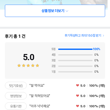
상품정보 더보기
후기 총
1
건
후기작성하고 최대 150점 받기
5
점
100
%
5.0
4
점
0
%
3
점
0
%
2
점
0
%
1
점
0
%
"잘 먹어요"
5.0
100% (1명)
맛(기호성)
"잘 적혀있어요"
5.0
100% (1명)
영양정보
"아주 넉넉해요"
5.0
100% (1명)
유통기한