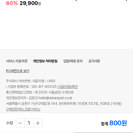
60%
29,900
원
서비스 이용약관
개인정보 처리방침
입점/제휴 문의
공지사항
PC버전으로 보기
주식회사 어바웃펫
대표자명 : 나옥귀
사업자 등록번호 : 120-87-90035
사업자정보확인
통신판매업신고번호 : 제 2025-서울금천-2382호
개인정보관리자 : 김원규 hello@aboutpet.co.kr
서울특별시 금천구 가산디지털2로 144, 현대테라타워 가산DK 507호, 508호 (가산동)
구매안전(에스크로)서비스
© copyright (c) www.aboutpet.co.kr all rights reserved.
800
원
수량
합계