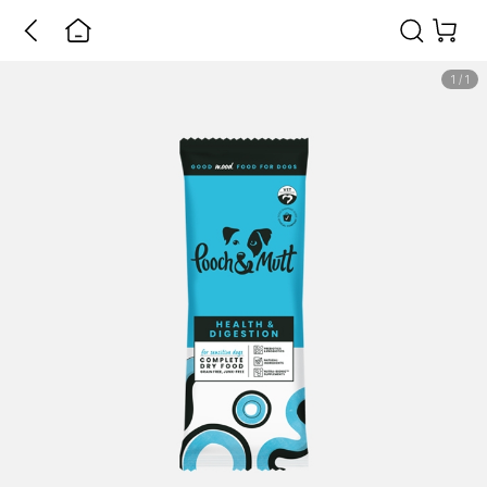
1
/
1