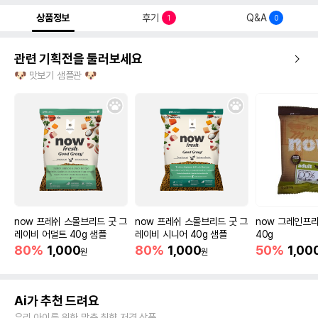
상품정보
후기
Q&A
1
0
관련 기획전을 둘러보세요
🐶 맛보기 샘플관 🐶
now 프레쉬 스몰브리드 굿 그
now 프레쉬 스몰브리드 굿 그
now 그레인프리
레이비 어덜트 40g 샘플
레이비 시니어 40g 샘플
40g
80%
1,000
80%
1,000
50%
1,00
원
원
Ai가 추천 드려요
우리 아이를 위한 맞춤 취향 저격 상품