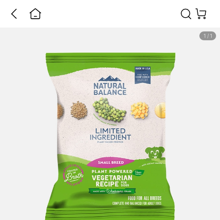
1
/
1