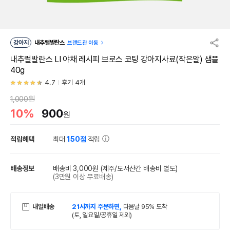
강아지
내추럴발란스
브랜드관 이동
내추럴발란스 LI 야채 레시피 브로스 코팅 강아지사료(작은알) 샘플
40g
4.7
후기 4개
1,000원
10%
900
원
적립혜택
최대
150점
적립
배송정보
배송비 3,000원
(제주/도서산간 배송비 별도)
(3만원 이상 무료배송)
내일배송
21시까지 주문하면,
다음날 95% 도착
(토, 일요일/공휴일 제외)