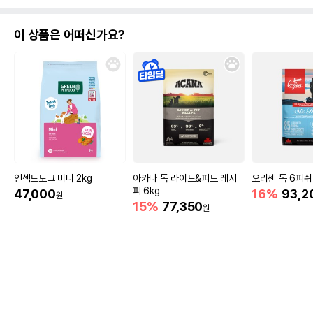
이 상품은 어떠신가요?
인섹트도그 미니 2kg
아카나 독 라이트&피트 레시
오리젠 독 6피쉬 
피 6kg
47,000
16%
93,2
원
15%
77,350
원