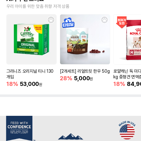
우리 아이를 위한 맞춤 취향 저격 상품
그리니즈 오리지널 티니 130
[2개세트] 리얼트릿 한우 50g
로얄캐닌 독 미디
개입
kg 중형견 면역
28%
5,000
원
18%
53,000
18%
84,9
원