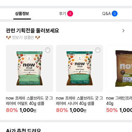
상품정보
후기
Q&A
4
0
관련 기획전을 둘러보세요
🐶 맛보기 샘플관 🐶
now 프레쉬 스몰브리드 굿 그
now 프레쉬 스몰브리드 굿 그
now 그레인프리
레이비 어덜트 40g 샘플
레이비 시니어 40g 샘플
40g
80%
1,000
80%
1,000
50%
1,00
원
원
Ai가 추천 드려요