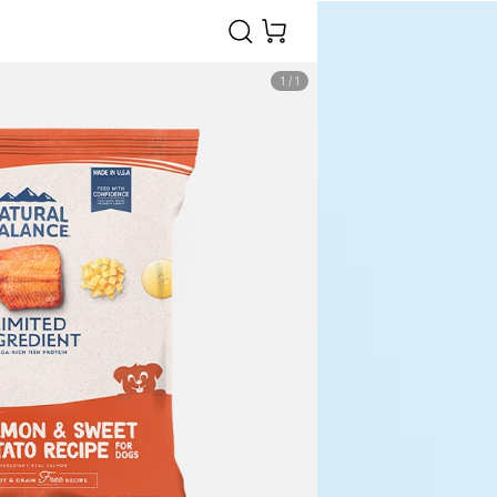
1
/
1