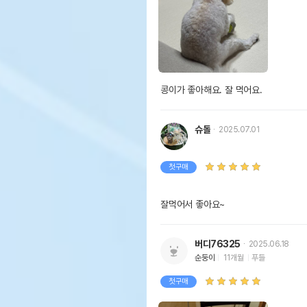
콩이가 좋아해요. 잘 먹어요.
슈돌
2025.07.01
첫구매
잘먹어서 좋아요~ 
버디76325
2025.06.18
순둥이
11개월
푸들
첫구매