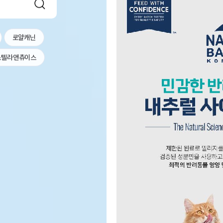
로얄캐닌
스텔라앤츄이스