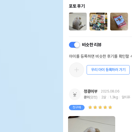
포토 후기
비슷한 리뷰
아이를 등록하면 비슷한 후기를 확인할 수
우리 아이 등록하러 가기
정콩이부
2025.08.06
콩이
(암컷)
2살
1.3kg
말티푸
첫구매