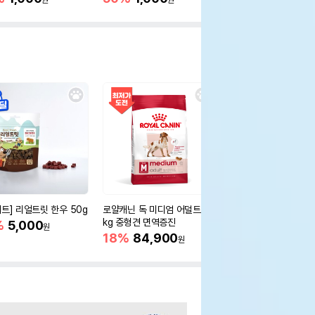
원
원
원
세트] 리얼트릿 한우 50g
로얄캐닌 독 미디엄 어덜트 10
오리젠 독 스몰브리드 4
kg 중형견 면역증진
%
5,000
15%
75,400
원
원
18%
84,900
원