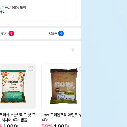
,
다음날 95% 도착
제외)
후기
Q&A
5
0
 프레쉬 스몰브리드 굿 그
now 그레인프리 어덜트 샘플
아이엠즈 독 1세이상 성
 시니어 40g 샘플
40g
00g
%
1,000
50%
1,000
50%
500