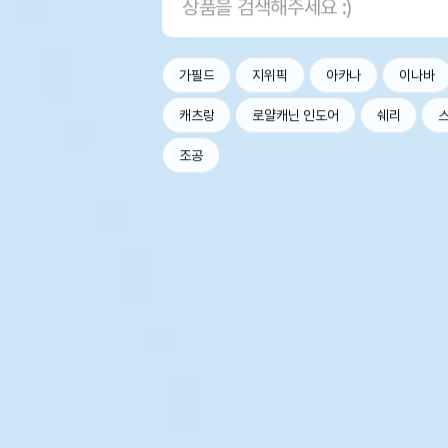
가필드
지위픽
아카나
이나바
캐츠랑
로얄캐닌 인도어
쉐리
조공