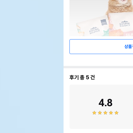
상품
후기 총
5
건
4.8