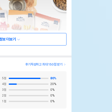
정보 더보기
후기작성하고 최대 150점 받기
5
점
80
%
4
점
20
%
3
점
0
%
2
점
0
%
1
점
0
%