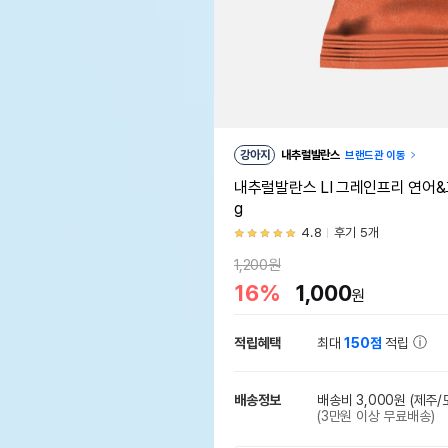
강아지
내추럴발란스
브랜드관 이동
내추럴발란스 LI 그레인프리 연어&
g
4.8
후기 5개
1,200원
16%
1,000
원
적립혜택
최대
150점
적립
배송정보
배송비 3,000원
(제주/
(3만원 이상 무료배송)