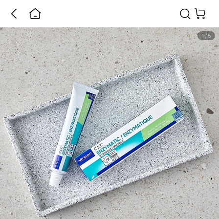
1
/
5