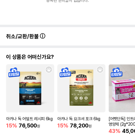
등록된 문의글이 없습니다.
취소/교환/환불
이 상품은 어떠신가요?
아카나 독 어덜트 레시피 6kg
아카나 독 요크셔 포크 6kg
[어펫단독] 인트
영양제 (2g*200
15%
76,500
15%
78,200
원
원
43%
45,0