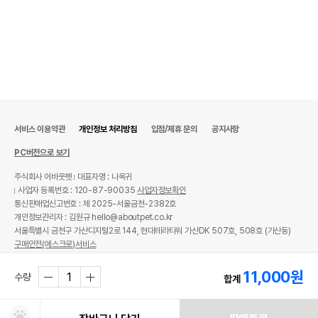
서비스 이용약관
개인정보 처리방침
입점/제휴 문의
공지사항
PC버전으로 보기
주식회사 어바웃펫
대표자명 : 나옥귀
사업자 등록번호 : 120-87-90035
사업자정보확인
통신판매업신고번호 : 제 2025-서울금천-2382호
개인정보관리자 : 김원규 hello@aboutpet.co.kr
서울특별시 금천구 가산디지털2로 144, 현대테라타워 가산DK 507호, 508호 (가산동)
구매안전(에스크로)서비스
© copyright (c) www.aboutpet.co.kr all rights reserved.
11,000
원
수량
합계