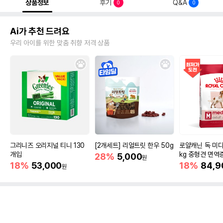
상품정보
후기
Q&A
0
0
Ai가 추천 드려요
우리 아이를 위한 맞춤 취향 저격 상품
그리니즈 오리지널 티니 130
[2개세트] 리얼트릿 한우 50g
로얄캐닌 독 미디
개입
kg 중형견 면역
28%
5,000
원
18%
53,000
18%
84,9
원