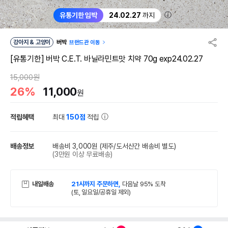
ⓘ
유통기한 임박
24.02.27
까지
강아지 & 고양이
버박
브랜드관 이동
[유통기한] 버박 C.E.T. 바닐라민트맛 치약 70g exp24.02.27
15,000원
26%
11,000
원
적립혜택
최대
150점
적립
배송정보
배송비 3,000원
(제주/도서산간 배송비 별도)
(3만원 이상 무료배송)
내일배송
21시까지 주문하면,
다음날 95% 도착
(토, 일요일/공휴일 제외)