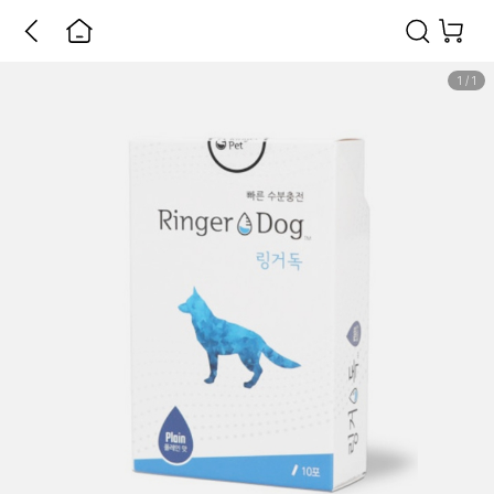
1
/
1