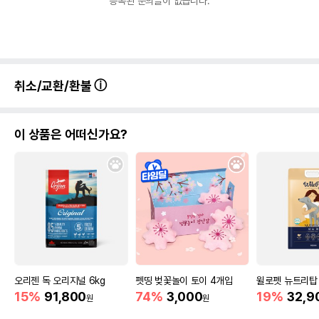
등록된 문의글이 없습니다.
취소/교환/환불
이 상품은 어떠신가요?
오리젠 독 오리지널 6kg
펫띵 벚꽃놀이 토이 4개입
윌로펫 뉴트리탑 
15%
91,800
74%
3,000
19%
32,9
원
원