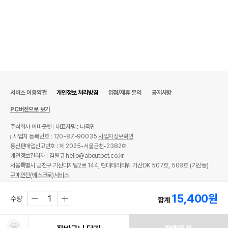
서비스 이용약관
개인정보 처리방침
입점/제휴 문의
공지사항
PC버전으로 보기
주식회사 어바웃펫
대표자명 : 나옥귀
사업자 등록번호 : 120-87-90035
사업자정보확인
통신판매업신고번호 : 제 2025-서울금천-2382호
개인정보관리자 : 김원규 hello@aboutpet.co.kr
서울특별시 금천구 가산디지털2로 144, 현대테라타워 가산DK 507호, 508호 (가산동)
구매안전(에스크로)서비스
© copyright (c) www.aboutpet.co.kr all rights reserved.
15,400
원
수량
합계