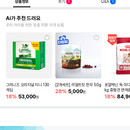
상품정보
후기
Q&A
0
0
Ai가 추천 드려요
우리 아이를 위한 맞춤 취향 저격 상품
그리니즈 오리지널 티니 130
[2개세트] 리얼트릿 한우 50g
로얄캐닌 독 미디
개입
kg 중형견 면역
28%
5,000
원
18%
53,000
18%
84,9
원