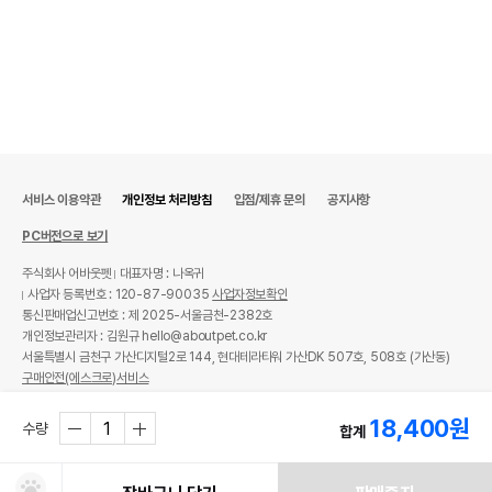
서비스 이용약관
개인정보 처리방침
입점/제휴 문의
공지사항
PC버전으로 보기
주식회사 어바웃펫
대표자명 : 나옥귀
사업자 등록번호 : 120-87-90035
사업자정보확인
통신판매업신고번호 : 제 2025-서울금천-2382호
개인정보관리자 : 김원규 hello@aboutpet.co.kr
서울특별시 금천구 가산디지털2로 144, 현대테라타워 가산DK 507호, 508호 (가산동)
구매안전(에스크로)서비스
© copyright (c) www.aboutpet.co.kr all rights reserved.
18,400
원
수량
합계