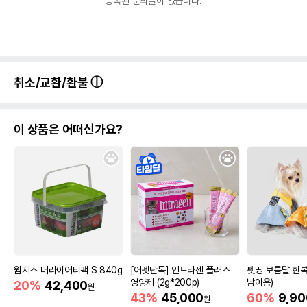
등록된 문의글이 없습니다.
취소/교환/환불
이 상품은 어떠신가요?
윔지스 버라이어티팩 S 840g
[어펫단독] 인트라젠 플러스
펫띵 보름달 한복 
영양제 (2g*200p)
남아용)
20%
42,400
원
43%
45,000
60%
9,90
원