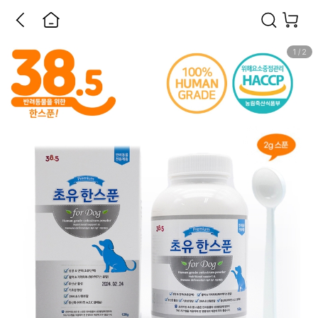
1
/
2