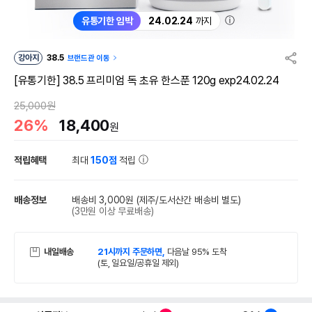
ⓘ
유통기한 임박
24.02.24
까지
강아지
38.5
브랜드관 이동
[유통기한] 38.5 프리미엄 독 초유 한스푼 120g exp24.02.24
25,000원
26%
18,400
원
적립혜택
최대
150점
적립
배송정보
배송비 3,000원
(제주/도서산간 배송비 별도)
(3만원 이상 무료배송)
내일배송
21시까지 주문하면,
다음날 95% 도착
(토, 일요일/공휴일 제외)