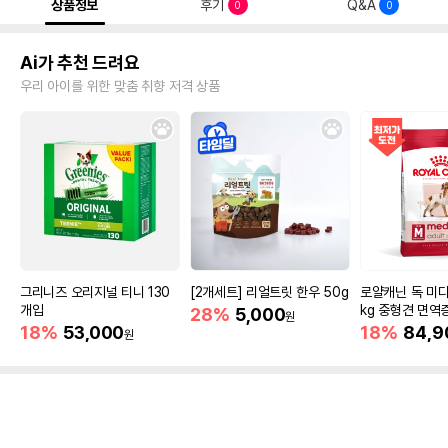
상품정보
후기
Q&A
0
0
Ai가 추천 드려요
우리 아이를 위한 맞춤 취향 저격 상품
그리니즈 오리지널 티니 130
[2개세트] 리얼트릿 한우 50g
로얄캐닌 독 미디
개입
kg 중형견 면역
28%
5,000
원
18%
53,000
18%
84,9
원