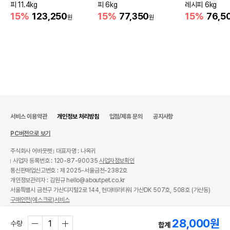
피 11.4kg
피 6kg
레시피 6kg
15%
123,250
15%
77,350
15%
76,5
원
원
서비스 이용약관
개인정보 처리방침
입점/제휴 문의
공지사항
PC버전으로 보기
주식회사 어바웃펫
대표자명 : 나옥귀
사업자 등록번호 : 120-87-90035
사업자정보확인
통신판매업신고번호 : 제 2025-서울금천-2382호
개인정보관리자 : 김원규 hello@aboutpet.co.kr
서울특별시 금천구 가산디지털2로 144, 현대테라타워 가산DK 507호, 508호 (가산동)
구매안전(에스크로)서비스
© copyright (c) www.aboutpet.co.kr all rights reserved.
28,000
원
수량
합계