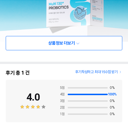
상품정보 더보기
후기 총
1
건
후기작성하고 최대 150점 받기
5
점
0
%
4.0
4
점
100
%
3
점
0
%
2
점
0
%
1
점
0
%