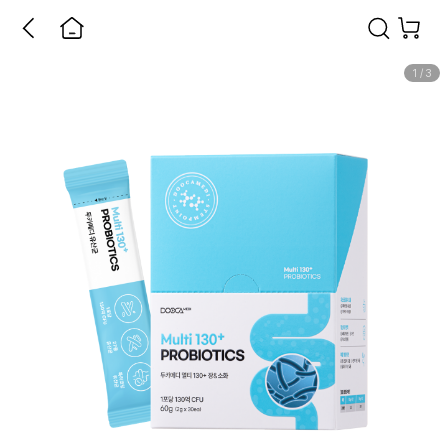
1
/
3