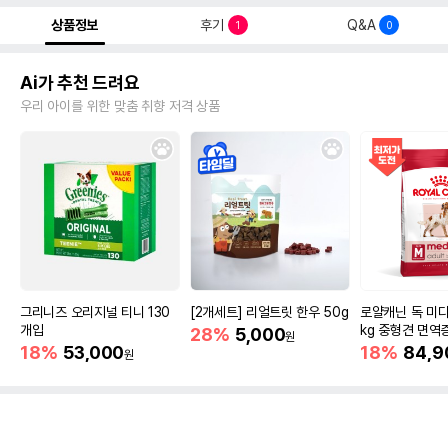
상품정보
후기
Q&A
1
0
Ai가 추천 드려요
우리 아이를 위한 맞춤 취향 저격 상품
그리니즈 오리지널 티니 130
[2개세트] 리얼트릿 한우 50g
로얄캐닌 독 미디
개입
kg 중형견 면역
28%
5,000
원
18%
53,000
18%
84,9
원