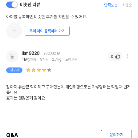
비슷한 리뷰
만족도순
최신순
아이를 등록하면 비슷한 후기를 확인할 수 있어요.
우리 아이 등록하러 가기
lkm9220
2023.12.19
0
메밀
(암컷)
9개월
2.7kg
토이푸들
첫구매
강아지 유산균 먹이려고 구매했는데 개인취향으로는 가루형태는 먹일때 번거
롭네요

효과는 괜찮은거 같아요
Q&A
문의하기